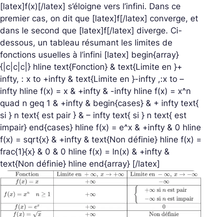
[latex]f(x)[/latex] s’éloigne vers l’infini. Dans ce
premier cas, on dit que [latex]f[/latex] converge, et
dans le second que [latex]f[/latex] diverge. Ci-
dessous, un tableau résumant les limites de
fonctions usuelles à l’infini [latex] begin{array}
{|c|c|c|} hline text{Fonction} & text{Limite en }+
infty, : x to +infty & text{Limite en }-infty ,:x to –
infty hline f(x) = x & +infty & -infty hline f(x) = x^n
quad n geq 1 & +infty & begin{cases} & + infty text{
si } n text{ est pair } & – infty text{ si } n text{ est
impair} end{cases} hline f(x) = e^x & +infty & 0 hline
f(x) = sqrt{x} & +infty & text{Non définie} hline f(x) =
frac{1}{x} & 0 & 0 hline f(x) = ln(x) & +infty &
text{Non définie} hline end{array} [/latex]