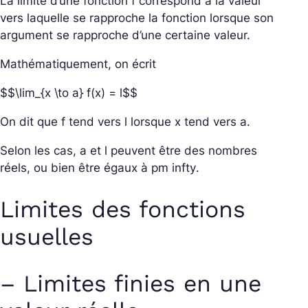
La limite d’une fonction
f
correspond à la valeur
vers laquelle se rapproche la fonction lorsque son
argument se rapproche d’une certaine valeur.
Mathématiquement, on écrit
$$\lim_{x \to a} f(x) = l$$
On dit que
f
tend vers
l
lorsque
x
tend vers
a
.
Selon les cas,
a
et
l
peuvent être des nombres
réels, ou bien être égaux à
pm infty
.
Limites des fonctions
usuelles
– Limites finies en une