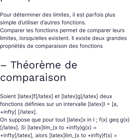
Pour déterminer des limites, il est parfois plus
simple d’utiliser d’autres fonctions.
Comparer les fonctions permet de comparer leurs
limites, lorsqu’elles existent. Il existe deux grandes
propriétés de comparaison des fonctions
– Théorème de
comparaison
Soient [latex]f[/latex] et [latex]g[/latex] deux
fonctions définies sur un intervalle [latex]I = [a,
+infty[ [/latex].
On suppose que pour tout [latex]x in I ; f(x) geq g(x)
[/latex]. Si [latex]lim_{x to +infty}g(x) =
+infty[/latex], alors [latex]lim_{x to +infty}f(x) =