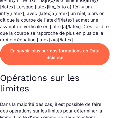
& -infty hline f(x) = sqrt{x} & 0 hline end{array}
[/latex] Lorsque [latex]lim_{x to a} f(x) = pm
infty[/latex], avec [latex]a[/latex] un réel, alors on
dit que la courbe de [latex]f[/latex] admet une
asymptote verticale en [latex]a[/latex]. C’est-à-dire
que la courbe se rapproche de plus en plus de la
droite d’équation [latex]x=a[/latex].
En savoir plus sur nos formations en Data
Science
Opérations sur les
limites
Dans la majorité des cas, il est possible de faire
des opérations sur les limites pour déterminer la
limite. Limite d’une somme de deux fonctions