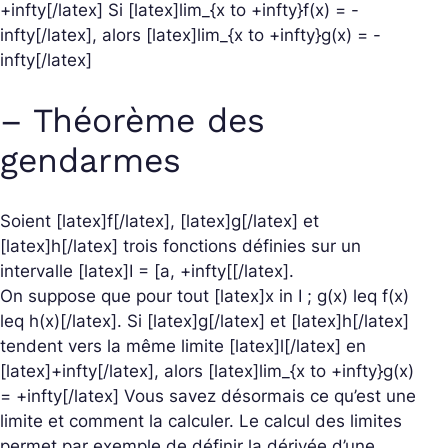
+infty[/latex] Si [latex]lim_{x to +infty}f(x) = -
infty[/latex], alors [latex]lim_{x to +infty}g(x) = -
infty[/latex]
– Théorème des
gendarmes
Soient [latex]f[/latex], [latex]g[/latex] et
[latex]h[/latex] trois fonctions définies sur un
intervalle [latex]I = [a, +infty[[/latex].
On suppose que pour tout [latex]x in I ; g(x) leq f(x)
leq h(x)[/latex]. Si [latex]g[/latex] et [latex]h[/latex]
tendent vers la même limite [latex]l[/latex] en
[latex]+infty[/latex], alors [latex]lim_{x to +infty}g(x)
= +infty[/latex] Vous savez désormais ce qu’est une
limite et comment la calculer. Le calcul des limites
permet par exemple de définir la dérivée d’une