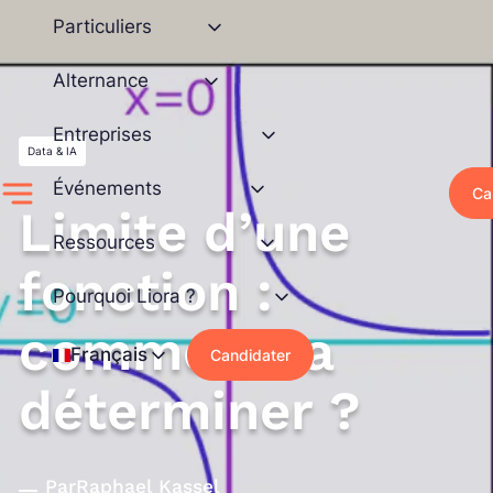
Aller
Particuliers
au
contenu
Alternance
Entreprises
Data & IA
Événements
Ca
Limite d’une
Ressources
fonction :
Pourquoi Liora ?
comment la
Français
Candidater
déterminer ?
Par
Raphael Kassel