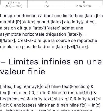
Lorsqu’une fonction admet une limite finie [latex]l in
mathbb{R}[/latex] quand [latex]x to infty[/latex],
alors on dit que [latex]f[/latex] admet une
asymptote horizontale d’équation [latex]y =
l[/latex]. C’est-à-dire que la courbe se rapproche
de plus en plus de la droite [latex]y=l[/latex].
– Limites infinies en une
valeur finie
[latex] begin{array}{|c|c|} hline text{Fonction} &
text{Limite en } 0, : x to 0 hline f(x) = frac{1}{x} &
begin{cases} & +infty text{ si } x gt 0 & infty text{ si
} x lt 0 end{cases} hline nan & nan hline f(x) = ln(x)