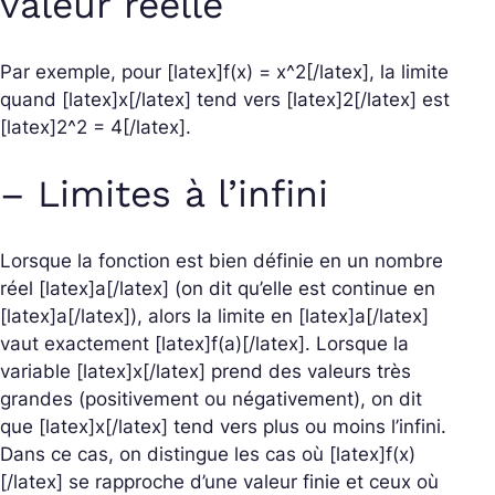
valeur réelle
Par exemple, pour [latex]f(x) = x^2[/latex], la limite
quand [latex]x[/latex] tend vers [latex]2[/latex] est
[latex]2^2 = 4[/latex].
– Limites à l’infini
Lorsque la fonction est bien définie en un nombre
réel [latex]a[/latex] (on dit qu’elle est continue en
[latex]a[/latex]), alors la limite en [latex]a[/latex]
vaut exactement [latex]f(a)[/latex]. Lorsque la
variable [latex]x[/latex] prend des valeurs très
grandes (positivement ou négativement), on dit
que [latex]x[/latex] tend vers plus ou moins l’infini.
Dans ce cas, on distingue les cas où [latex]f(x)
[/latex] se rapproche d’une valeur finie et ceux où