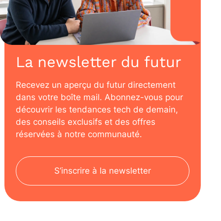
La newsletter du futur
Recevez un aperçu du futur directement
dans votre boîte mail. Abonnez-vous pour
découvrir les tendances tech de demain,
des conseils exclusifs et des offres
réservées à notre communauté.
S’inscrire à la newsletter