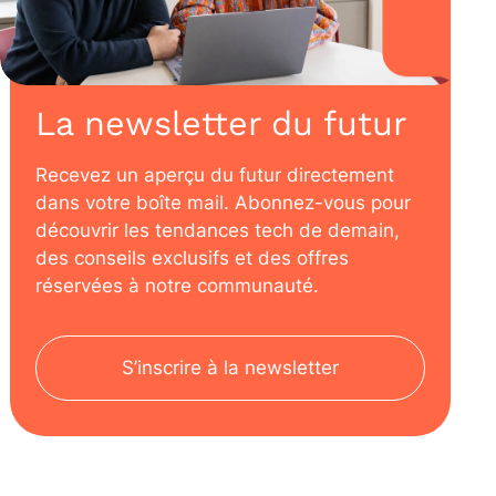
La newsletter du futur
Recevez un aperçu du futur directement
dans votre boîte mail. Abonnez-vous pour
découvrir les tendances tech de demain,
des conseils exclusifs et des offres
réservées à notre communauté.
S’inscrire à la newsletter