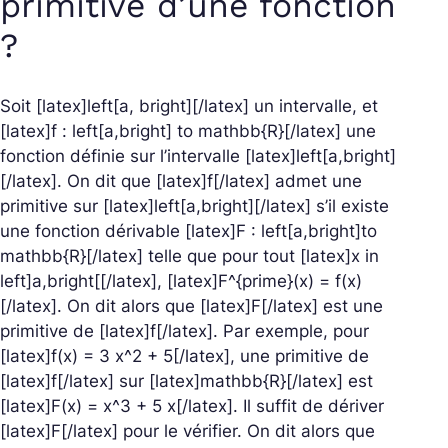
primitive d’une fonction
?
Soit [latex]left[a, bright][/latex] un intervalle, et
[latex]f : left[a,bright] to mathbb{R}[/latex] une
fonction définie sur l’intervalle [latex]left[a,bright]
[/latex]. On dit que [latex]f[/latex] admet une
primitive sur [latex]left[a,bright][/latex] s’il existe
une fonction dérivable [latex]F : left[a,bright]to
mathbb{R}[/latex] telle que pour tout [latex]x in
left]a,bright[[/latex], [latex]F^{prime}(x) = f(x)
[/latex]. On dit alors que [latex]F[/latex] est une
primitive de [latex]f[/latex].
Par exemple, pour
[latex]f(x) = 3 x^2 + 5[/latex], une primitive de
[latex]f[/latex] sur [latex]mathbb{R}[/latex] est
[latex]F(x) = x^3 + 5 x[/latex]. Il suffit de dériver
[latex]F[/latex] pour le vérifier. On dit alors que