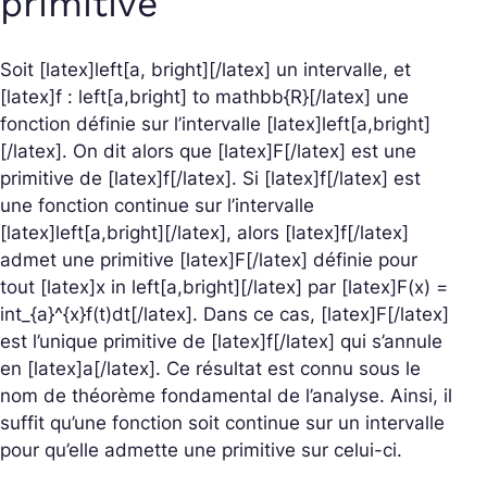
primitive
Soit [latex]left[a, bright][/latex] un intervalle, et
[latex]f : left[a,bright] to mathbb{R}[/latex] une
fonction définie sur l’intervalle [latex]left[a,bright]
[/latex]. On dit alors que [latex]F[/latex] est une
primitive de [latex]f[/latex].
Si [latex]f[/latex] est
une fonction continue sur l’intervalle
[latex]left[a,bright][/latex], alors [latex]f[/latex]
admet une primitive [latex]F[/latex] définie pour
tout [latex]x in left[a,bright][/latex] par [latex]F(x) =
int_{a}^{x}f(t)dt[/latex].
Dans ce cas, [latex]F[/latex]
est l’unique primitive de [latex]f[/latex] qui s’annule
en [latex]a[/latex]. Ce résultat est connu sous le
nom de théorème fondamental de l’analyse.
Ainsi, il
suffit qu’une fonction soit continue sur un intervalle
pour qu’elle admette une primitive sur celui-ci.