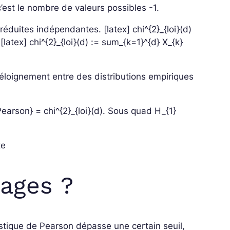
est le nombre de valeurs possibles -1.
es réduites indépendantes.
[latex] chi^{2}_{loi}(d)
s
[latex] chi^{2}_{loi}(d) := sum_{k=1}^{d} X_{k}
t l’éloignement entre des distributions empiriques
Pearson} = chi^{2}_{loi}(d). Sous quad H_{1}
te
tages ?
istique de Pearson dépasse une certain seuil,