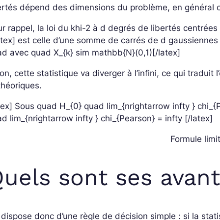
ertés dépend des dimensions du problème, en général c’
r rappel, la loi du khi-2 à d degrés de libertés centré
atex]
est celle d’une somme de carrés de d gaussienne
d avec quad X_{k} sim mathbb{N}(0,1)[/latex]
on, cette statistique va diverger à l’infini, ce qui tradui
théoriques.
tex] Sous quad H_{0} quad lim_{nrightarrow infty } chi_{
d lim_{nrightarrow infty } chi_{Pearson} = infty [/latex]
Formule limi
uels sont ses avan
dispose donc d’une règle de décision simple : si la stat