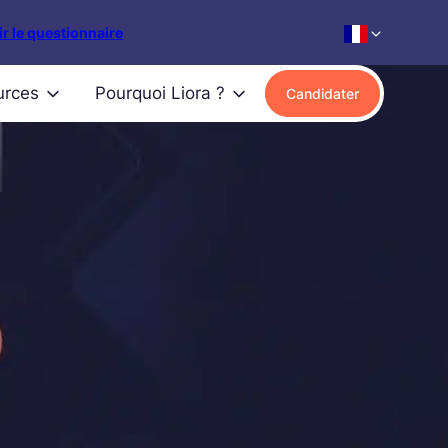
r le questionnaire
urces
Pourquoi Liora ?
Candidater