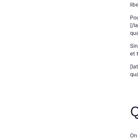
lib
Pou
[/l
qua
Sin
et 
[la
qua
Q
On 