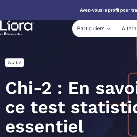
Aller
Avez-vous le profil pour tr
au
contenu
Particuliers
Alter
Data & IA
Chi-2 : En savo
ce test statist
essentiel