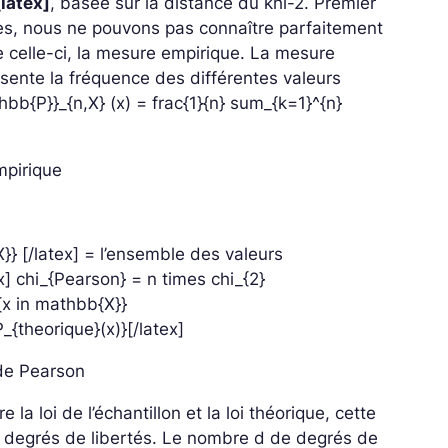
[latex]
, basée sur la distance du khi-2. Premier
es, nous ne pouvons pas connaître parfaitement
e celle-ci, la mesure empirique. La mesure
sente la fréquence des différentes valeurs
bb{P}}_{n,X} (x) = frac{1}{n} sum_{k=1}^{n}
pirique
}} [/latex] = l’ensemble des valeurs
x] chi_{Pearson} = n times chi_{2}
{x in mathbb{X}}
_{theorique}(x)}[/latex]
 de Pearson
 la loi de l’échantillon et la loi théorique, cette
 d degrés de libertés. Le nombre d de degrés de