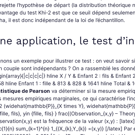
rejette l’hypothèse de départ (la distribution théorique 
vantage du test Khi-2 est que ce seuil dépend seulement
ha, il est donc indépendant de la loi de l’échantillon.
ne application, le test d’
nons un exemple pour illustrer ce test : on veut savoir 
un couple sont indépendants ? On a rassemblé les donn
in{array}{|c|c|c|c|} hline X / Y & Enfant 2 : fils & Enfant 2
8 hline Enfant 1 : fille & 813 & 828 & 1641 hline Total &
atistique de Pearson
va déterminer si la mesure empiriqu
 mesures empiriques marginales, ce qui caractérise l’
2 (widehat{mathbb{P}}_{X times Y}, widehat{mathbb{P}
{fille, fils}, yin {fille, fils} } frac{(Observation_{x,y} – The
ervation(x,y) est la fréquence de la valeur (x,y) :
[latex]
c{1}{n} sum_{k=1}^{n} 1_{(X_{k},Y_{k}) =(x,y)} [/latex]
Par 