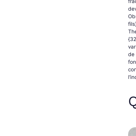
fra
dev
Obs
fil
The
{32
var
de 
fon
con
l’i
Q