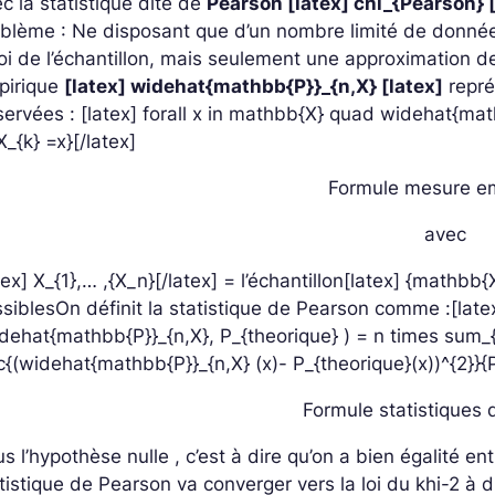
c la statistique dite de
Pearson [latex] chi_{Pearson} 
blème : Ne disposant que d’un nombre limité de donné
loi de l’échantillon, mais seulement une approximation d
pirique
[latex] widehat{mathbb{P}}_{n,X} [latex]
repré
servées :
[latex] forall x in mathbb{X} quad widehat{math
X_{k} =x}[/latex]
Formule mesure em
avec
tex] X_{1},… ,{X_n}[/latex] = l’échantillon
[latex] {mathbb{X
sibles
On définit la statistique de Pearson comme :
[late
dehat{mathbb{P}}_{n,X}, P_{theorique} ) = n times sum_
c{(widehat{mathbb{P}}_{n,X} (x)- P_{theorique}(x))^{2}}{P
Formule statistiques
s l’hypothèse nulle , c’est à dire qu’on a bien égalité entre
tistique de Pearson va converger vers la loi du khi-2 à