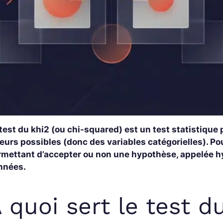
test du khi2 (ou chi-squared) est un test statistique
eurs possibles (donc des variables catégorielles). Po
rmettant d’accepter ou non une hypothèse, appelée h
nnées.
 quoi sert le test d