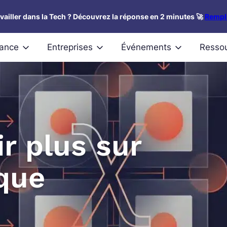
availler dans la Tech ? Découvrez la réponse en 2 minutes 🚀
Rempli
nance
Entreprises
Événements
Resso
ir plus sur
ique