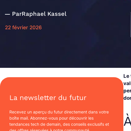
Par
Raphael Kassel
22 février 2026
Le 
val
pe
La newsletter du futur
do
Recevez un aperçu du futur directement dans votre
À
boîte mail. Abonnez-vous pour découvrir les
tendances tech de demain, des conseils exclusifs et
des offres réservées à notre communauté.