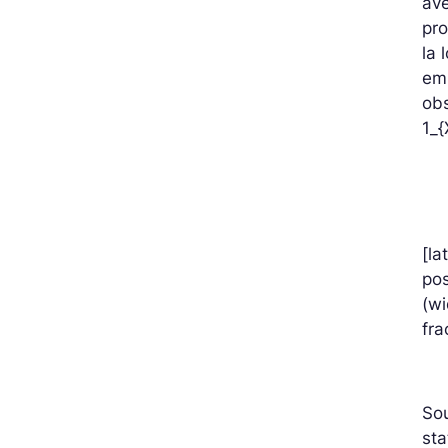
ave
pro
la 
em
ob
1_{
[la
pos
(wi
fra
Sou
sta