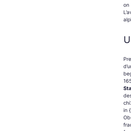
on 
L’a
alp
U
Pre
d’
beg
165
St
des
chi
in 
Obs
fra