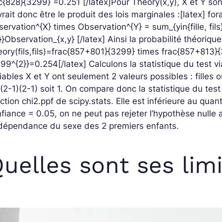
c{828}{3299} =0.251 [/latex]
Pour Theory(x,y), X et Y so
rait donc être le produit des lois marginales :
[latex] fora
ervation^{X} times Observation^{Y} = sum_{yin{fille, fils
s}}Observation_{x,y} [/latex]
Ainsi la probabilité théorique 
ory(fils,fils)=frac{857+801}{3299} times frac{857+813}
99^{2}}=0.254[/latex]
Calculons la statistique du test v
iables X et Y ont seulement 2 valeurs possibles : fille
(2-1)(2-1) soit 1. On compare donc la statistique du test 
ction chi2.ppf de scipy.stats. Elle est inférieure au quan
fiance = 0.05, on ne peut pas rejeter l’hypothèse nulle
ndépendance du sexe des 2 premiers enfants.
uelles sont ses limi