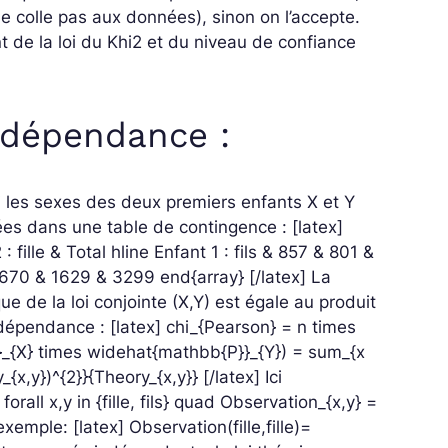
ne colle pas aux données), sinon on l’accepte.
 de la loi du Khi2 et du niveau de confiance
indépendance :
si les sexes des deux premiers enfants X et Y
ées dans une table de contingence :
[latex]
 : fille & Total hline Enfant 1 : fils & 857 & 801 &
 1670 & 1629 & 3299 end{array} [/latex]
La
e de la loi conjointe (X,Y) est égale au produit
indépendance :
[latex] chi_{Pearson} = n times
}_{X} times widehat{mathbb{P}}_{Y}) = sum_{x
ory_{x,y})^{2}}{Theory_{x,y}} [/latex]
Ici
 forall x,y in {fille, fils} quad Observation_{x,y} =
exemple:
[latex] Observation(fille,fille)=