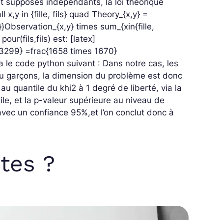
nt supposés indépendants, la loi théorique
ll x,y in {fille, fils} quad Theory_{x,y} =
}}Observation_{x,y} times sum_{xin{fille,
pour(fils,fils) est:
[latex]
{3299} =frac{1658 times 1670}
ia le code python suivant :
Dans notre cas, les
s ou garçons, la dimension du problème est donc
au quantile du khi2 à 1 degré de liberté, via la
tile, et la p-valeur supérieure au niveau de
 avec un confiance 95%,et l’on conclut donc à
tes ?