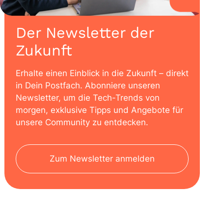
Der Newsletter der
Zukunft
Erhalte einen Einblick in die Zukunft – direkt
in Dein Postfach. Abonniere unseren
Newsletter, um die Tech-Trends von
morgen, exklusive Tipps und Angebote für
unsere Community zu entdecken.
Zum Newsletter anmelden