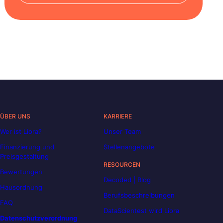
ÜBER UNS
KARRIERE
Wer ist Liora?
Unser Team
Finanzierung und
Stellenangebote
Preisgestaltung
RESOURCEN
Bewertungen
Decoded | Blog
Hausordnung
Berufsbeschreibungen
FAQ
DataScientest wird Liora
Datenschutzverordnung