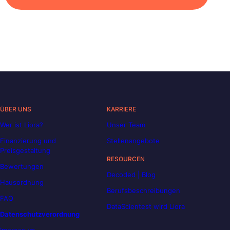
ÜBER UNS
KARRIERE
Wer ist Liora?
Unser Team
Finanzierung und
Stellenangebote
Preisgestaltung
RESOURCEN
Bewertungen
Decoded | Blog
Hausordnung
Berufsbeschreibungen
FAQ
DataScientest wird Liora
Datenschutzverordnung