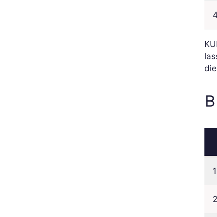
KUN
la
die
B
1