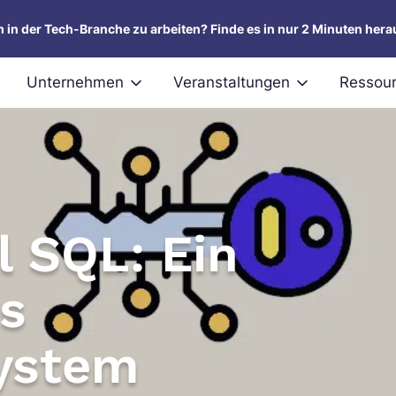
um in der Tech-Branche zu arbeiten? Finde es in nur 2 Minuten hera
Unternehmen
Veranstaltungen
Ressou
 SQL: Ein
s
system