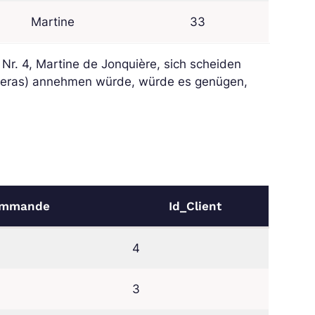
Martine
33
Nr. 4, Martine de Jonquière, sich scheiden
eras) annehmen würde, würde es genügen,
ommande
Id_Client
4
3