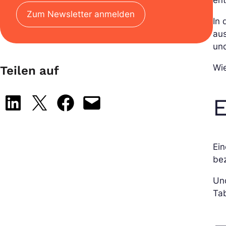
ent
Zum Newsletter anmelden
In 
aus
und
Wie
Teilen auf
E
Share on LinkedIn
Share on X
Share on Facebook
Email this Page
Ein
bez
Und
Tab