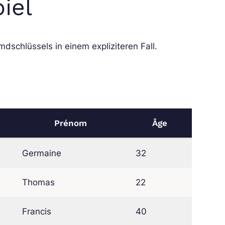
iel
mdschlüssels in einem expliziteren Fall.
Prénom
Âge
Germaine
32
Thomas
22
Francis
40