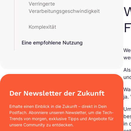
Verringerte
W
Verarbeitungsgeschwindigkeit
Komplexität
Eine empfohlene Nutzung
We
we
Als
und
Was
Der Newsletter der Zukunft
ja
Erhalte einen Einblick in die Zukunft – direkt in Dein
Um
Postfach. Abonniere unseren Newsletter, um die Tech-
bes
Trends von morgen, exklusive Tipps und Angebote für
in 
unsere Community zu entdecken.