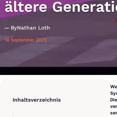
ältere Generat
By
Nathan Loth
16 September 2023
We
Sy
Di
ve
se