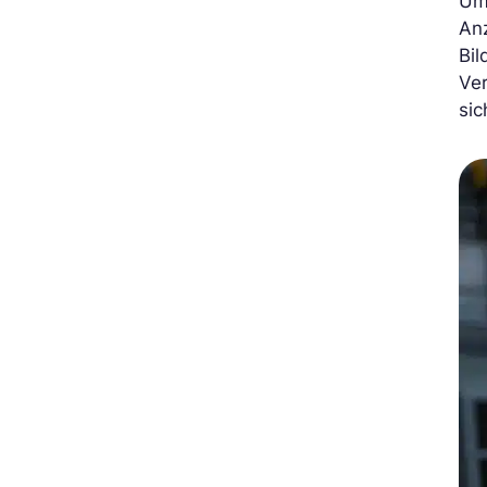
Um 
Anz
Bil
Ve
sic