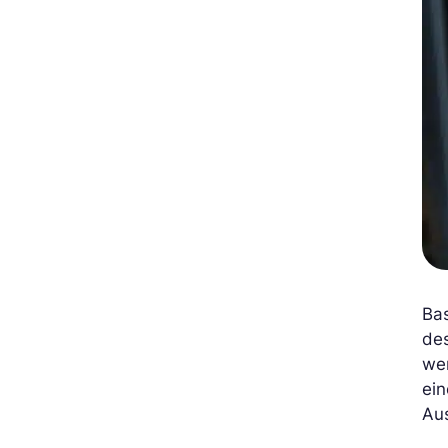
Ba
des
wer
ei
Au