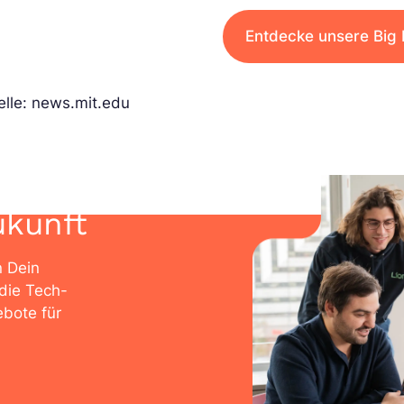
Entdecke unsere Big 
lle: news.mit.edu
ukunft
n Dein
die Tech-
bote für