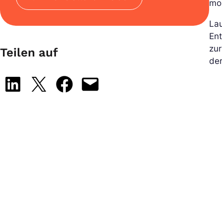
mob
La
Ent
zu
Teilen auf
de
Share on LinkedIn
Share on X
Share on Facebook
Email this Page