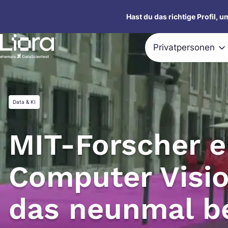
Zum
Hast du das richtige Profil, 
Inhalt
springen
Privatpersonen
Data & KI
MIT-Forscher er
Computer Visio
das neunmal be