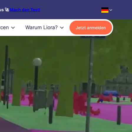
us 🚀
Mach den Test!
rcen
Warum Liora?
Jetzt anmelden