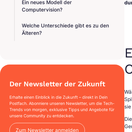
Ein neues Modell der
du
Computervision?
Welche Unterschiede gibt es zu den
Älteren?
E
C
Der Newsletter der Zukunft
Wä
Erhalte einen Einblick in die Zukunft – direkt in Dein
Spi
Postfach. Abonniere unseren Newsletter, um die Tech-
sie
Trends von morgen, exklusive Tipps und Angebote für
unsere Community zu entdecken.
Die
Ge
Zum Newsletter anmelden