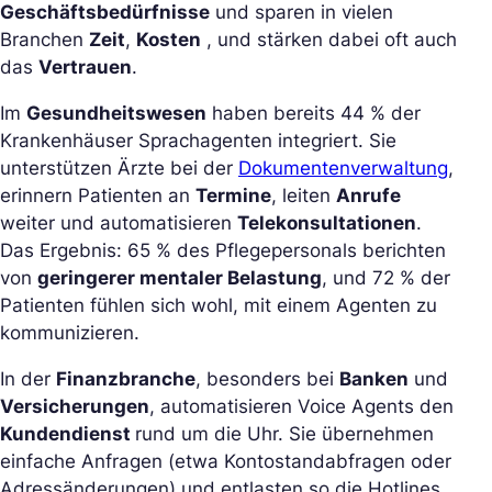
Geschäftsbedürfnisse
und sparen in vielen
Branchen
Zeit
,
Kosten
, und stärken dabei oft auch
das
Vertrauen
.
Im
Gesundheitswesen
haben bereits 44 % der
Krankenhäuser Sprachagenten integriert. Sie
unterstützen Ärzte bei der
Dokumentenverwaltung
,
erinnern Patienten an
Termine
, leiten
Anrufe
weiter und automatisieren
Telekonsultationen
.
Das Ergebnis: 65 % des Pflegepersonals berichten
von
geringerer mentaler Belastung
, und 72 % der
Patienten fühlen sich wohl, mit einem Agenten zu
kommunizieren.
In der
Finanzbranche
, besonders bei
Banken
und
Versicherungen
, automatisieren Voice Agents den
Kundendienst
rund um die Uhr. Sie übernehmen
einfache Anfragen (etwa Kontostandabfragen oder
Adressänderungen) und entlasten so die Hotlines.