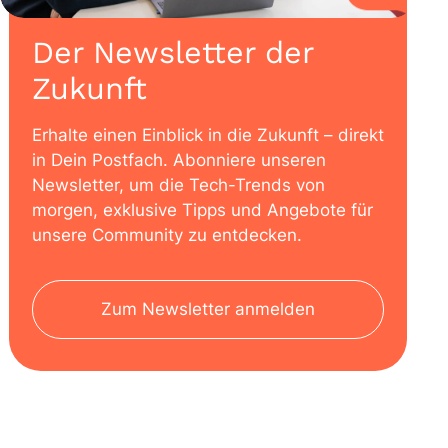
Der Newsletter der
Zukunft
Erhalte einen Einblick in die Zukunft – direkt
in Dein Postfach. Abonniere unseren
Newsletter, um die Tech-Trends von
morgen, exklusive Tipps und Angebote für
unsere Community zu entdecken.
Zum Newsletter anmelden