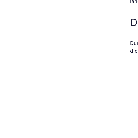
lan
D
Dur
die