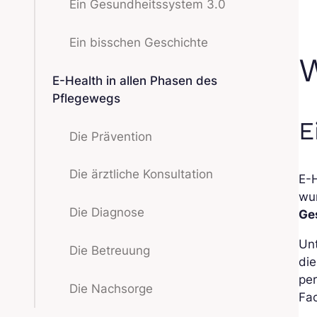
Ein Gesundheitssystem 3.0
Ein bisschen Geschichte
W
E-Health in allen Phasen des
Pflegewegs
E
Die Prävention
Die ärztliche Konsultation
E-H
wu
Die Diagnose
Ge
Un
Die Betreuung
di
per
Die Nachsorge
Fac