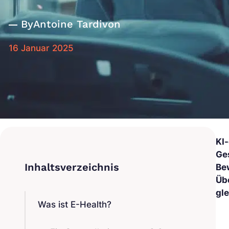
By
Antoine Tardivon
16 Januar 2025
KI
Ge
Be
Üb
gl
Was ist E-Health?