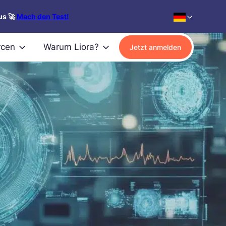
us 🚀
Mach den Test!
rcen
Warum Liora?
Jetzt anmelden