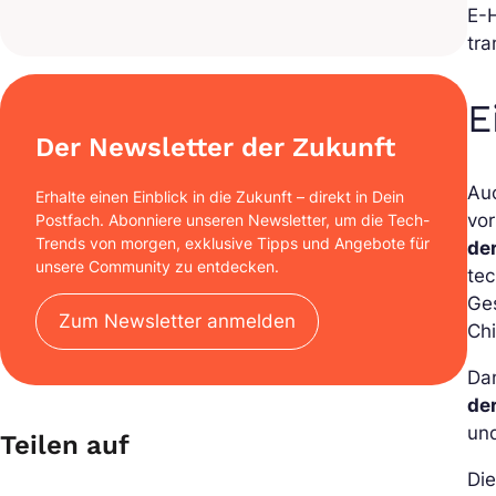
E-H
tra
E
Der Newsletter der Zukunft
Auc
Erhalte einen Einblick in die Zukunft – direkt in Dein
vor
Postfach. Abonniere unseren Newsletter, um die Tech-
Trends von morgen, exklusive Tipps und Angebote für
de
unsere Community zu entdecken.
tec
Ges
Zum Newsletter anmelden
Chi
Dan
de
und
Teilen auf
Die