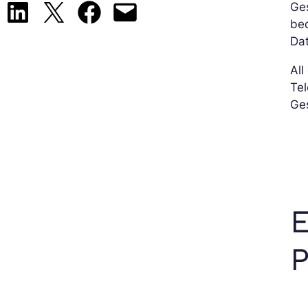
Ges
Share on LinkedIn
Share on X
Share on Facebook
Email this Page
bed
Da
All
Te
Ges
E
P