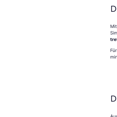
D
Mi
Sim
tre
Für
min
D
Auc