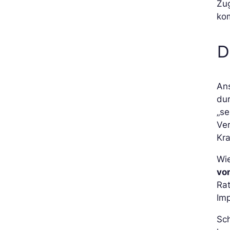
Zug
kom
D
Ans
du
„s
Ve
Kra
Wie
vo
Rat
Im
Sch