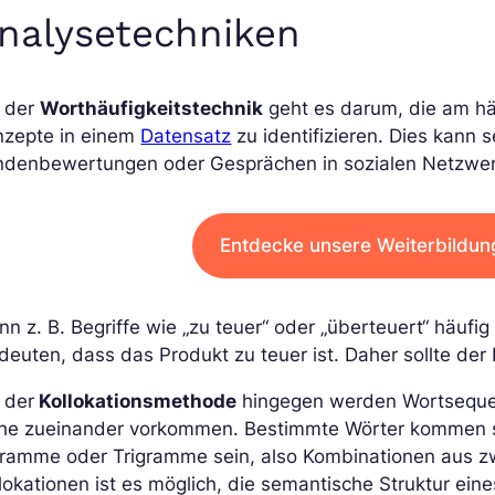
nalysetechniken
i der
Worthäufigkeitstechnik
geht es darum, die am hä
nzepte in einem
Datensatz
zu identifizieren. Dies kann s
ndenbewertungen oder Gesprächen in sozialen Netzwe
Entdecke unsere Weiterbildun
n z. B. Begriffe wie „zu teuer“ oder „überteuert“ häuf
deuten, dass das Produkt zu teuer ist. Daher sollte de
 der
Kollokationsmethode
hingegen werden Wortsequenz
he zueinander vorkommen. Bestimmte Wörter kommen s
ramme oder Trigramme sein, also Kombinationen aus zw
lokationen ist es möglich, die semantische Struktur ei