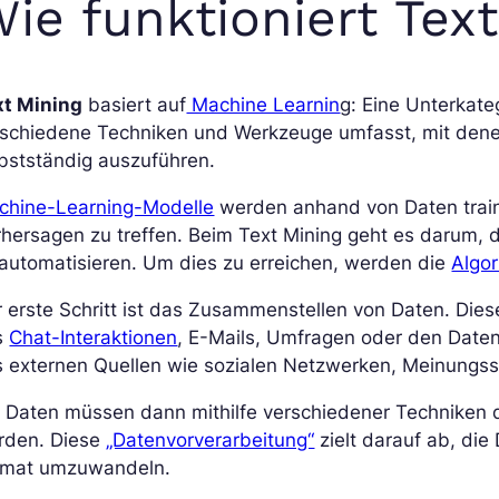
ie funktioniert Tex
xt Mining
basiert auf
Machine Learnin
g: Eine Unterkateg
rschiedene Techniken und Werkzeuge umfasst, mit den
bstständig auszuführen.
chine-Learning-Modelle
werden anhand von Daten traini
hersagen zu treffen. Beim Text Mining geht es darum, d
automatisieren. Um dies zu erreichen, werden die
Algor
 erste Schritt ist das Zusammenstellen von Daten. Die
s
Chat-Interaktionen
, E-Mails, Umfragen oder den Dat
s externen Quellen wie sozialen Netzwerken, Meinungss
e Daten müssen dann mithilfe verschiedener Techniken
rden. Diese
„Datenvorverarbeitung“
zielt darauf ab, die
rmat umzuwandeln.