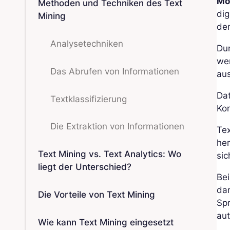
Mo
Methoden und Techniken des Text
dig
Mining
den
Analysetechniken
Du
wer
Das Abrufen von Informationen
au
Da
Textklassifizierung
Ko
Die Extraktion von Informationen
Tex
her
Text Mining vs. Text Analytics: Wo
sic
liegt der Unterschied?
Bei
dan
Die Vorteile von Text Mining
Spr
aut
Wie kann Text Mining eingesetzt