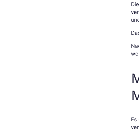
Die
ver
un
Das
Nac
we
M
M
Es 
ve