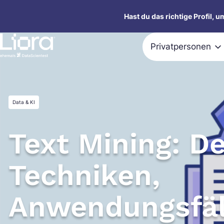
Zum
Hast du das richtige Profil, 
Inhalt
springen
Privatpersonen
Data & KI
Text Mining: De
Techniken,
Anwendungsfäl