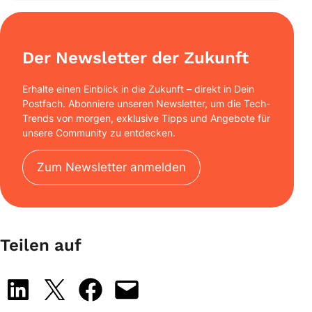
Der Newsletter der Zukunft
Erhalte einen Einblick in die Zukunft – direkt in Dein
Postfach. Abonniere unseren Newsletter, um die Tech-
Trends von morgen, exklusive Tipps und Angebote für
unsere Community zu entdecken.
Zum Newsletter anmelden
Teilen auf
Share on LinkedIn
Share on X
Share on Facebook
Email this Page