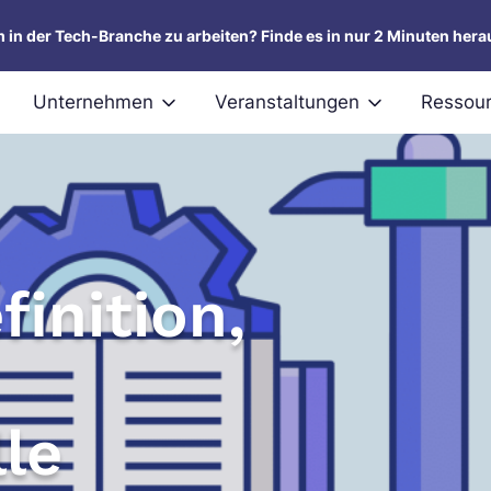
um in der Tech-Branche zu arbeiten? Finde es in nur 2 Minuten hera
Unternehmen
Veranstaltungen
Ressou
finition,
le