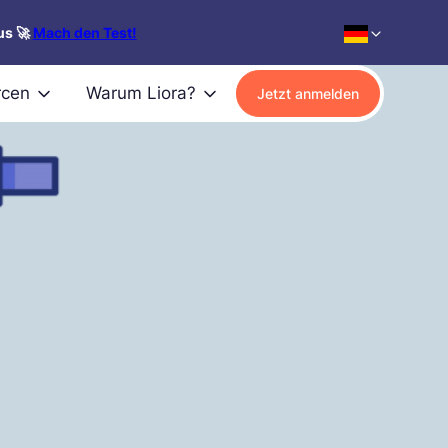
us 🚀
Mach den Test!
rcen
Warum Liora?
Jetzt anmelden