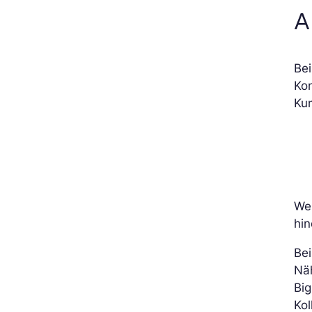
A
Be
Ko
Ku
Wen
hin
Bei
Nä
Big
Kol