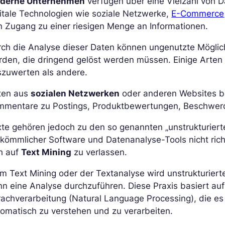
derne Unternehmen
verfügen über eine Vielzahl von D
itale Technologien wie soziale Netzwerke,
E-Commerce
 Zugang zu einer riesigen Menge an Informationen.
rch die Analyse dieser Daten können ungenutzte Möglic
den, die dringend gelöst werden müssen. Einige Arten 
szuwerten als andere.
ten aus
sozialen Netzwerken
oder anderen Websites b
mmentare zu Postings, Produktbewertungen, Beschwer
te gehören jedoch zu den so genannten „unstrukturiert
kömmlicher Software und Datenanalyse-Tools nicht richt
h auf
Text Mining
zu verlassen.
m Text Mining oder der Textanalyse wird unstrukturiert
n eine Analyse durchzuführen. Diese Praxis basiert auf
achverarbeitung (Natural Language Processing), die e
omatisch zu verstehen und zu verarbeiten.