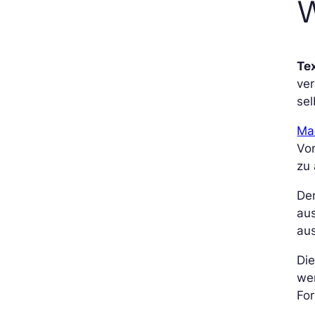
W
Te
ve
sel
Ma
Vor
zu 
Der
au
au
Di
we
Fo