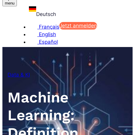
menu
Deutsch
Jetzt anmelden
Français
English
Español
Data & KI
Machine
Learning:
Definition,