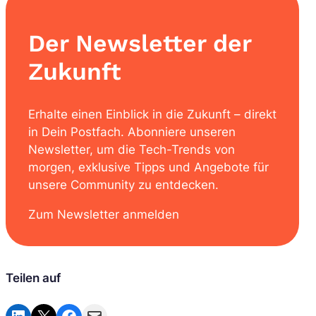
Der Newsletter der
Zukunft
Erhalte einen Einblick in die Zukunft – direkt
in Dein Postfach. Abonniere unseren
Newsletter, um die Tech-Trends von
morgen, exklusive Tipps und Angebote für
unsere Community zu entdecken.
Zum Newsletter anmelden
Teilen auf
Share on LinkedIn
Share on X
Share on Facebook
Email this Page