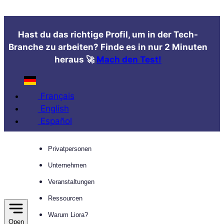
Zum
Inhalt
Hast du das richtige Profil, um in der Tech-
springen
Branche zu arbeiten? Finde es in nur 2 Minuten
heraus 🚀
Mach den Test!
Français
English
Español
Privatpersonen
Unternehmen
Veranstaltungen
Ressourcen
Warum Liora?
Open