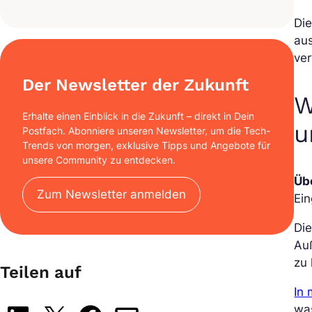
Die
au
ve
Der Newsletter der Zukunft
W
Erhalte einen Einblick in die Zukunft – direkt in Dein
u
Postfach. Abonniere unseren Newsletter, um die Tech-
Trends von morgen, exklusive Tipps und Angebote für
unsere Community zu entdecken.
Üb
Zum Newsletter anmelden
Ein
Die
Au
zu 
Teilen auf
In 
was