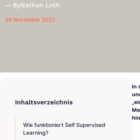
By
Nathan Loth
24 November 2023
In
un
„e
Me
hi
Wie funktioniert Self Supervised
Learning?