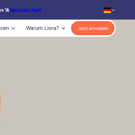
us 🚀
Mach den Test!
rcen
Warum Liora?
Jetzt anmelden