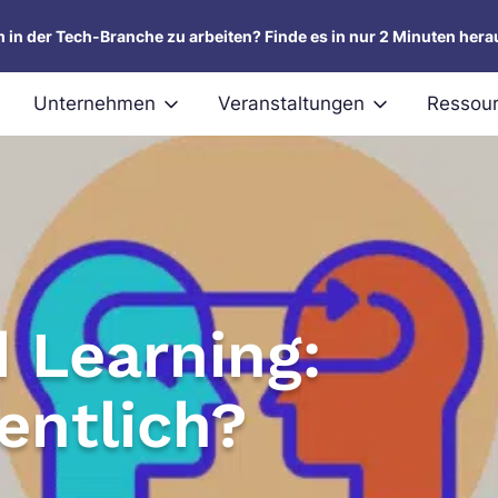
um in der Tech-Branche zu arbeiten? Finde es in nur 2 Minuten hera
Unternehmen
Veranstaltungen
Ressou
d Learning:
entlich?