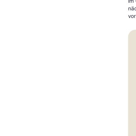
Im 
näc
vor