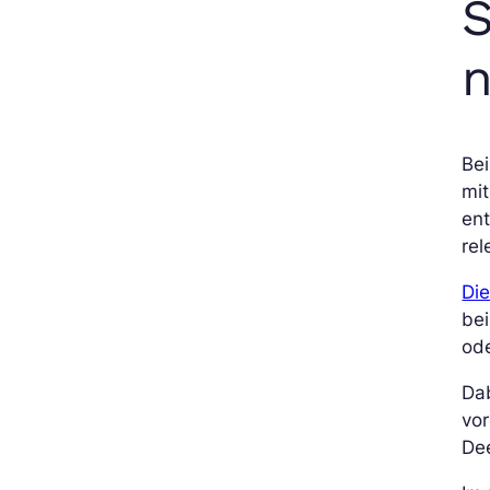
S
n
Be
mit
ent
rel
Di
bei
od
Dab
vor
Dee