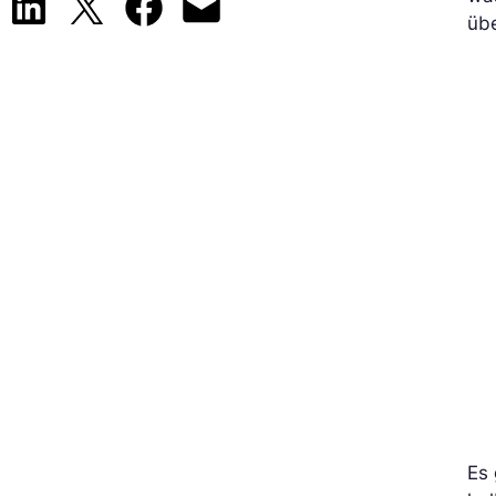
Share on LinkedIn
Share on X
Share on Facebook
Email this Page
übe
Es