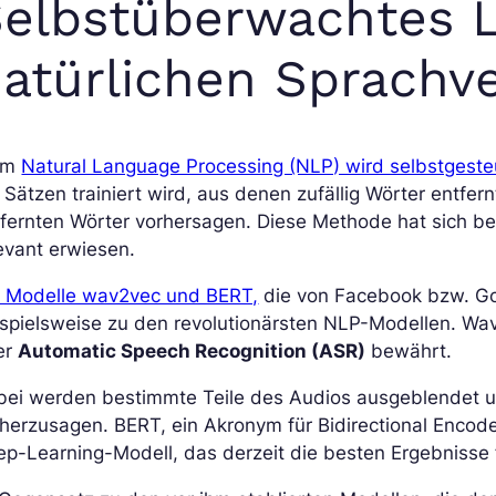
elbstüberwachtes L
atürlichen Sprachv
im
Natural Language Processing (NLP) wird selbstgest
 Sätzen trainiert wird, aus denen zufällig Wörter entf
fernten Wörter vorhersagen. Diese Methode hat sich be
evant erwiesen.
e Modelle wav2vec und BERT,
die von Facebook bzw. Go
spielsweise zu den revolutionärsten NLP-Modellen. Wa
er
Automatic Speech Recognition (ASR)
bewährt.
ei werden bestimmte Teile des Audios ausgeblendet und
herzusagen. BERT, ein Akronym für Bidirectional Encode
p-Learning-Modell, das derzeit die besten Ergebnisse 