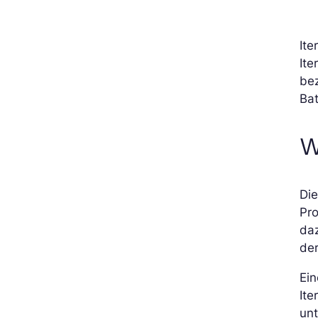
Ite
Ite
bez
Bat
W
Die
Pr
daz
der
Ein
Ite
unt