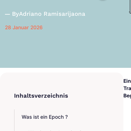
By
Adriano Ramisarijaona
28 Januar 2026
Ei
Tr
Be
Was ist ein Epoch ?