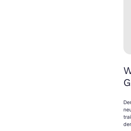
W
G
De
ne
tra
der