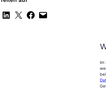
Teilen auf
Share on LinkedIn
Share on X
Share on Facebook
Email this Page
W
Im 
wer
bei
Da
Ge