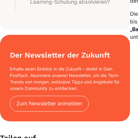
def
Learning-Schulung absolvieren?
Die
bis
„B
unt
Der Newsletter der Zukunft
Erhalte einen Einblick in die Zukunft – direkt in Dein
Postfach. Abonniere unseren Newsletter, um die Tech-
Trends von morgen, exklusive Tipps und Angebote für
unsere Community zu entdecken.
Zum Newsletter anmelden