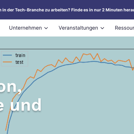
um in der Tech-Branche zu arbeiten? Finde es in nur 2 Minuten hera
Unternehmen
Veranstaltungen
Ressou
on,
e und