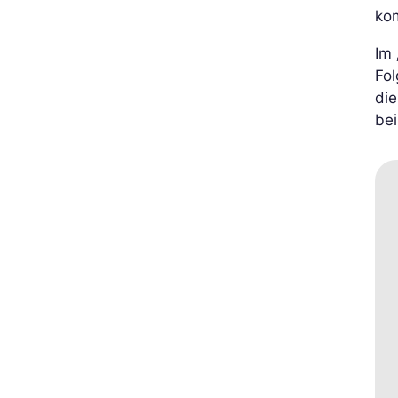
kom
Im
Fol
die
bei