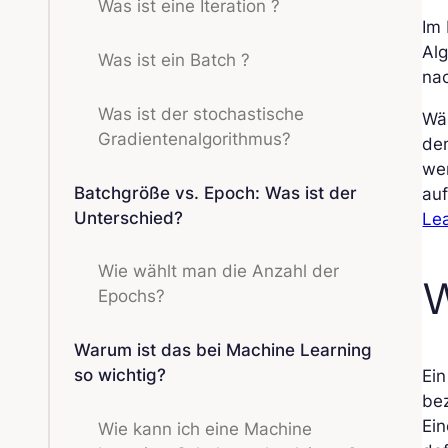
Was ist eine Iteration ?
Im 
Alg
Was ist ein Batch ?
nac
Was ist der stochastische
Wä
Gradientenalgorithmus?
dem
wen
Batchgröße vs. Epoch: Was ist der
auf
Unterschied?
Le
Wie wählt man die Anzahl der
W
Epochs?
Warum ist das bei Machine Learning
so wichtig?
Ein
bez
Ein
Wie kann ich eine Machine