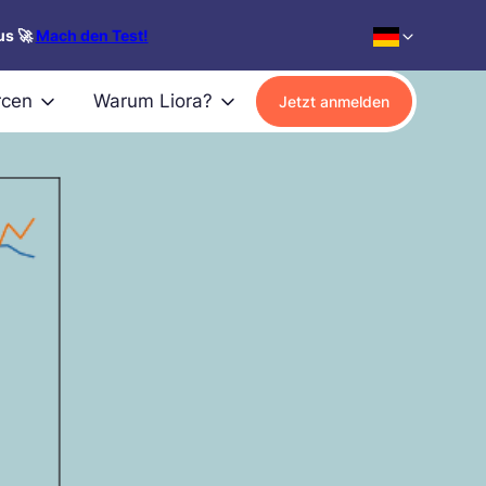
us 🚀
Mach den Test!
rcen
Warum Liora?
Jetzt anmelden