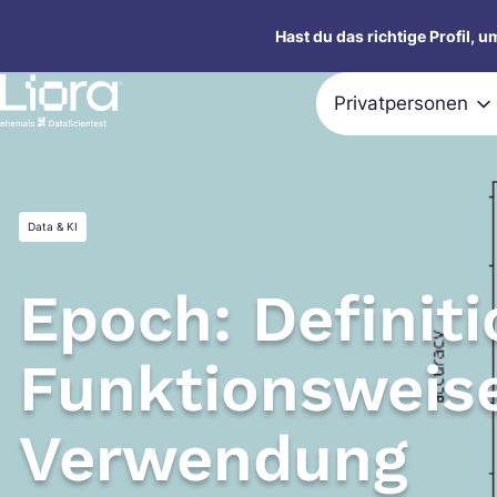
Zum
Hast du das richtige Profil, 
Inhalt
springen
Privatpersonen
Data & KI
Epoch: Definiti
Funktionsweis
Verwendung