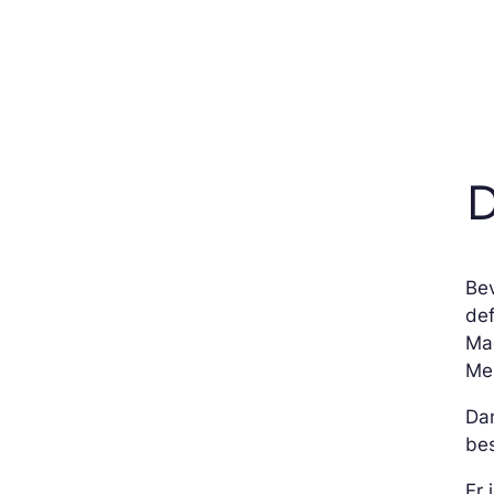
D
Bev
def
Ma
Me
Da
be
Er 