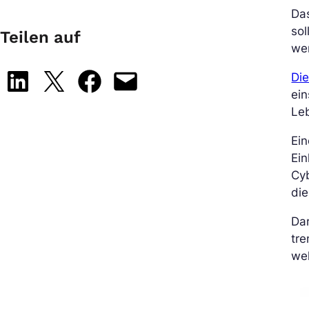
Das
sol
Teilen auf
we
Share on LinkedIn
Share on X
Share on Facebook
Email this Page
Di
ein
Leb
Ein
Ei
Cyb
die
Dar
tre
wel