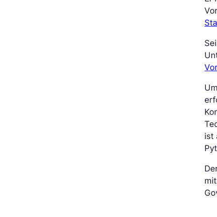
Vor
Sta
Sei
Unt
Vor
Um 
erf
Ko
Te
is
Py
De
mi
Go