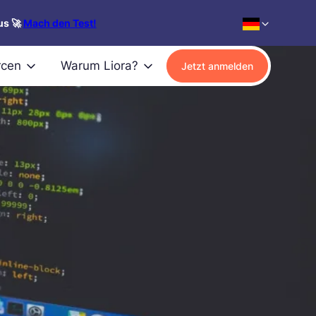
us 🚀
Mach den Test!
rcen
Warum Liora?
Jetzt anmelden