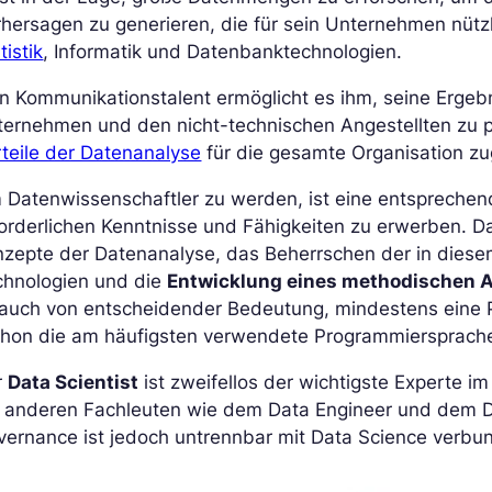
hersagen zu generieren, die für sein Unternehmen nützli
tistik
, Informatik und Datenbanktechnologien.
n Kommunikationstalent ermöglicht es ihm, seine Erge
ernehmen und den nicht-technischen Angestellten zu p
teile der Datenanalyse
für die gesamte Organisation zu
Datenwissenschaftler zu werden, ist eine entsprechend
orderlichen Kenntnisse und Fähigkeiten zu erwerben. D
nzepte der Datenanalyse, das Beherrschen der in dies
chnologien und die
Entwicklung eines methodischen 
t auch von entscheidender Bedeutung, mindestens eine
thon die am häufigsten verwendete Programmiersprache 
r
Data Scientist
ist zweifellos der wichtigste Experte 
t anderen Fachleuten wie dem Data Engineer und dem 
vernance ist jedoch untrennbar mit Data Science verbu