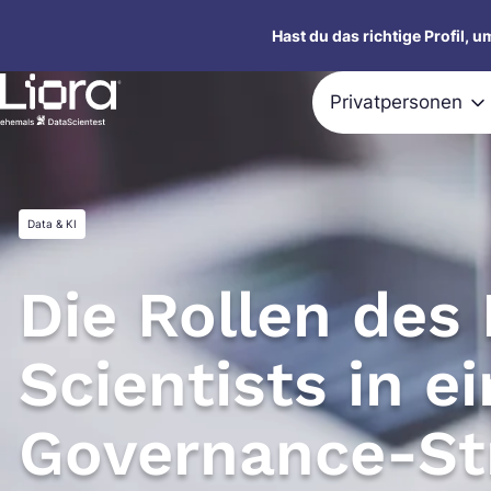
Zum
Hast du das richtige Profil, 
Inhalt
springen
Privatpersonen
Data & KI
Die Rollen des
Scientists in e
Governance-St