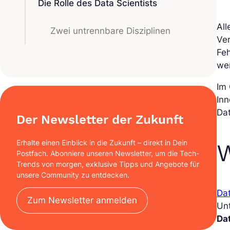
Die Rolle des Data Scientists
All
Zwei untrennbare Disziplinen
Ver
Fe
wer
Im
In
Dat
Der Newsletter der Zukunft
Erhalte einen Einblick in die Zukunft – direkt in Dein
W
Postfach. Abonniere unseren Newsletter, um die Tech-
Trends von morgen, exklusive Tipps und Angebote für
unsere Community zu entdecken.
Dat
Zum Newsletter anmelden
Un
Da