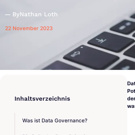
By
Nathan Loth
22 November 2023
Da
Po
der
wa
Was ist Data Governance?