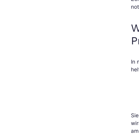
no
W
P
In 
hel
Si
wi
am 