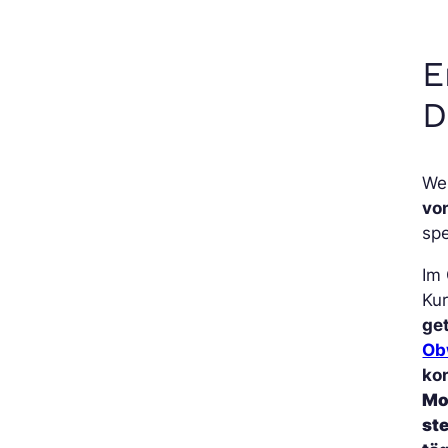
E
D
Wen
vo
spe
Im
Ku
ge
Ob
kon
Mo
st