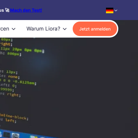
us 🚀
Mach den Test!
rcen
Warum Liora?
Jetzt anmelden