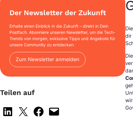
Der Newsletter der Zukunft
Erhalte einen Einblick in die Zukunft – direkt in Dein
Die
Postfach. Abonniere unseren Newsletter, um die Tech-
dir
Trends von morgen, exklusive Tipps und Angebote für
Sch
unsere Community zu entdecken.
Die
Zum Newsletter anmelden
ver
da
Co
ge
Teilen auf
Un
wir
Go
Share on LinkedIn
Share on X
Share on Facebook
Email this Page