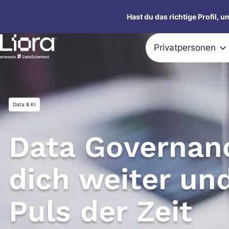
Zum
Hast du das richtige Profil, 
Inhalt
springen
Privatpersonen
Data & KI
Data Governanc
dich weiter un
Puls der Zeit