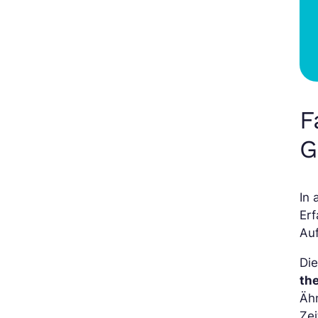
F
G
In 
Er
Auf
Die
th
Ähn
Zei