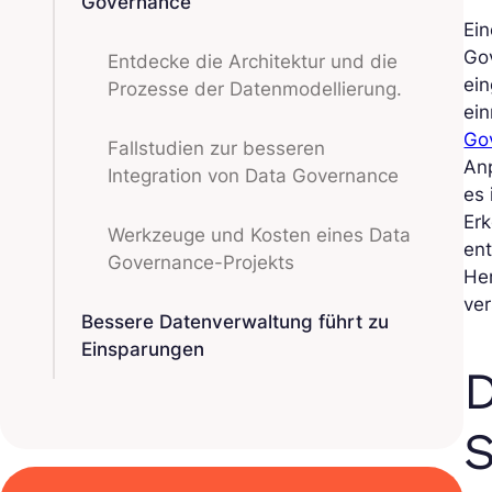
Governance
Ei
Gov
Entdecke die Architektur und die
ei
Prozesse der Datenmodellierung.
ein
Go
Fallstudien zur besseren
An
Integration von Data Governance
es 
Er
Werkzeuge und Kosten eines Data
ent
Governance-Projekts
He
ver
Bessere Datenverwaltung führt zu
Einsparungen
D