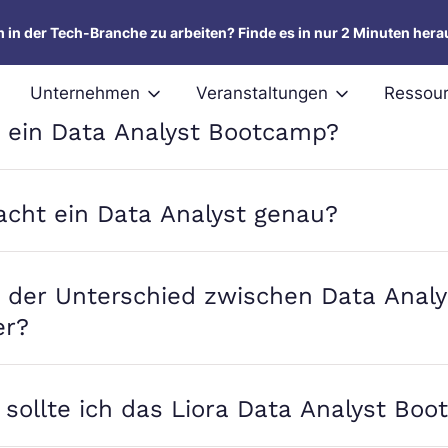
lung
Rahmenbedingungen
Betreuung
Beru
um in der Tech-Branche zu arbeiten? Finde es in nur 2 Minuten hera
Unternehmen
Veranstaltungen
Ressou
t ein Data Analyst Bootcamp?
cht ein Data Analyst genau?
 der Unterschied zwischen Data Analy
er?
sollte ich das Liora Data Analyst Bo