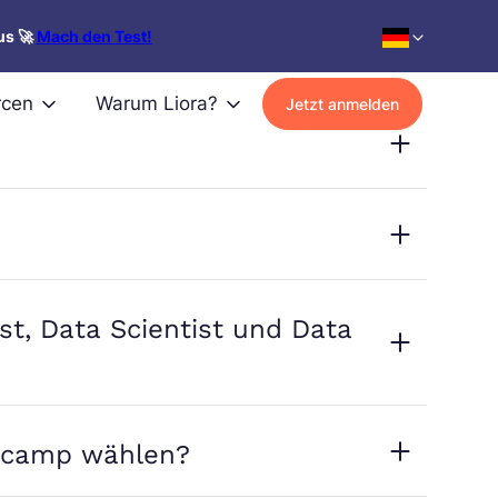
fliche Perspektiven
Finanzierung
us 🚀
Mach den Test!
rcen
Warum Liora?
Jetzt anmelden
st, Data Scientist und Data
otcamp wählen?