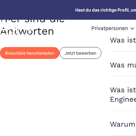
Hast du Fragen?
Zum
Vorstel
Hast du das richtige Profil, 
Inhalt
Hier sind die
springen
Antworten
Privatpersonen
Was is
Broschüre herunterladen
Jetzt bewerben
Was ma
Was ist
Engine
Warum 