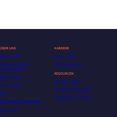
ÜBER UNS
KARRIERE
Wer ist Liora?
Unser Team
Finanzierung und
Stellenangebote
Preisgestaltung
RESOURCEN
Bewertungen
Decoded | Blog
Hausordnung
Berufsbeschreibungen
FAQ
DataScientest wird Liora
Datenschutzverordnung
Impressum