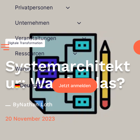
Zum
Privatpersonen
Inhalt
springen
Unternehmen
Veranstaltungen
Digitale Transformation
Ressourcen
Systemarchitekt
Warum Liora?
ur: Was ist das?
Deutsch
Jetzt anmelden
By
Nathan Loth
20 November 2023