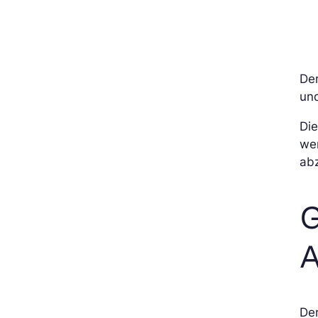
Der
und
Di
we
ab
G
A
De