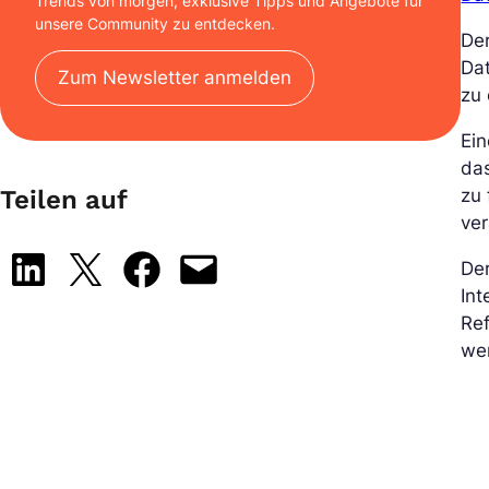
Trends von morgen, exklusive Tipps und Angebote für
unsere Community zu entdecken.
Der
Da
Zum Newsletter anmelden
zu 
Ein
das
Teilen auf
zu 
ve
Share on LinkedIn
Share on X
Share on Facebook
Email this Page
Der
Int
Ref
we