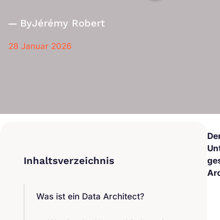
By
Jérémy Robert
28 Januar 2026
Der
Un
ges
Ar
Was ist ein Data Architect?