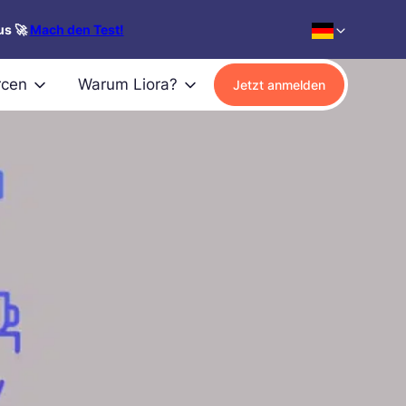
us 🚀
Mach den Test!
rcen
Warum Liora?
Jetzt anmelden