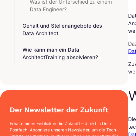
Was ist der Unterschied zu einem
Data Engineer?
Da
Ana
Gehalt und Stellenangebote des
we
Data Architect
Daz
Wie kann man ein Data
Da
ArchitectTraining absolvieren?
Zu
we
W
Der Newsletter der Zukunft
Die
Erhalte einen Einblick in die Zukunft – direkt in Dein
te
Postfach. Abonniere unseren Newsletter, um die Tech-
Da