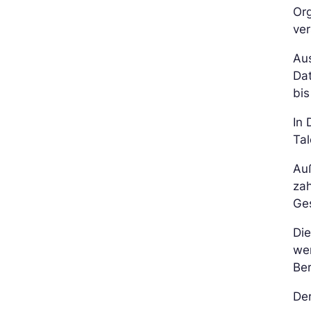
Org
ver
Au
Dat
bis
In 
Tal
Auß
zah
Ge
Di
we
Be
De