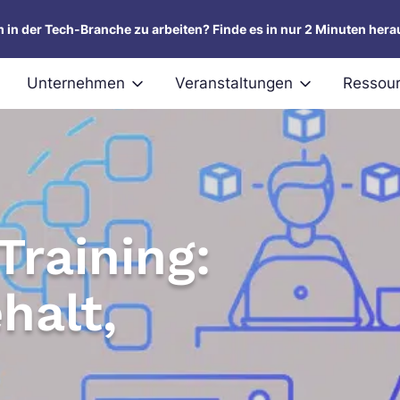
um in der Tech-Branche zu arbeiten? Finde es in nur 2 Minuten hera
Unternehmen
Veranstaltungen
Ressou
Training:
halt,