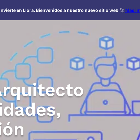
nvierte en Liora. Bienvenidos a nuestro nuevo sitio web
🚀
Más in
rquitecto
idades,
ión