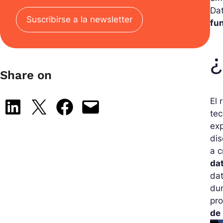
Dat
Suscribirse a la newsletter
fu
¿
Share on
El 
Share on LinkedIn
Share on X
Share on Facebook
Email this Page
tec
exp
dis
a c
da
dat
dur
pro
de