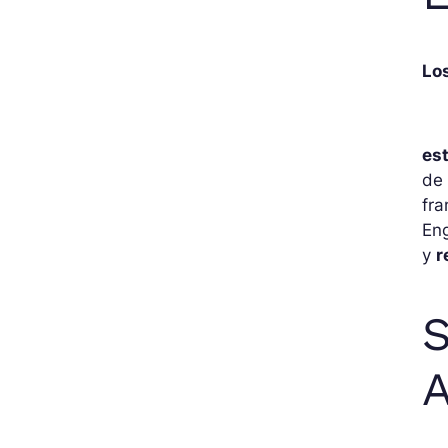
Los
es
de 
fra
Eng
y
r
S
A