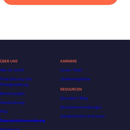
ÜBER UNS
KARRIERE
Wer ist Liora?
Unser Team
Finanzierung und
Stellenangebote
Preisgestaltung
RESOURCEN
Bewertungen
Decoded | Blog
Hausordnung
Berufsbeschreibungen
FAQ
DataScientest wird Liora
Datenschutzverordnung
Impressum