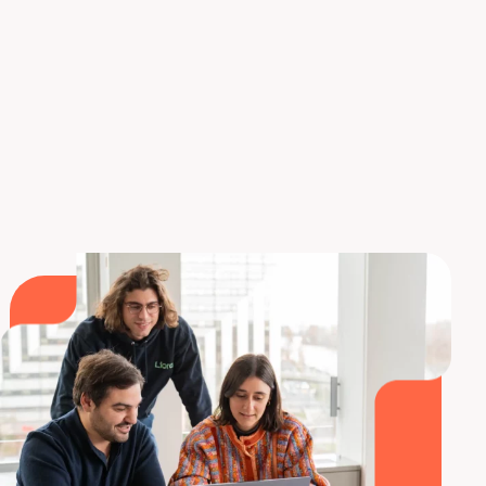
Estas diferentes opciones no son exclusivas. Al
contrario, se complementan. Así,
la formación
Liora
actúa como un acelerador en la preparación
para la certificación. Aporta una visión global del
ecosistema Salesforce y refuerza las habilidades
técnicas indispensables.
Inscríbase en nuestro
curso de formación