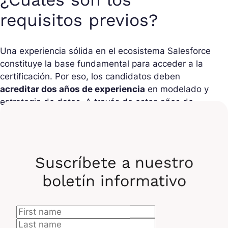
requisitos previos?
Una experiencia sólida en el ecosistema Salesforce
constituye la base fundamental para acceder a la
certificación. Por eso, los candidatos deben
acreditar dos años de experiencia
en modelado y
estrategia de datos. A través de estos años de
experiencia, demuestras tus conocimientos en
soluciones cloud de Salesforce
. Y esto, en
diferentes contextos empresariales. Los
profesionales que se comprometen en la
Suscríbete a nuestro
certificación Data Cloud
ya dominan los aspectos
boletín informativo
técnicos de la plataforma. Arquitectos,
desarrolladores o analistas de negocios, han
forjado su experiencia a través del diseño y
despliegue de múltiples soluciones. Su trayectoria