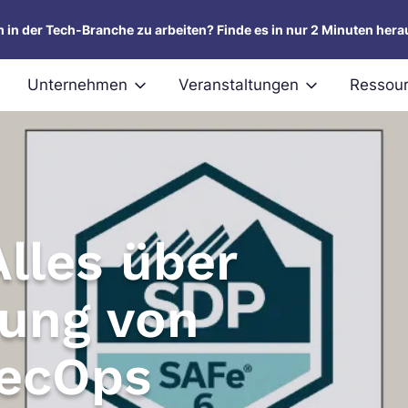
um in der Tech-Branche zu arbeiten? Finde es in nur 2 Minuten hera
Unternehmen
Veranstaltungen
Ressou
lles über
zung von
SecOps