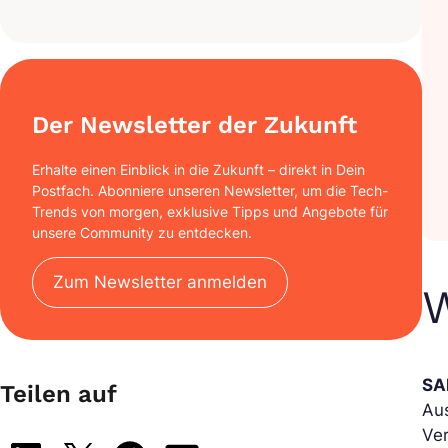
Der Newsletter der Zukunft
Erhalte einen Einblick in die Zukunft – direkt in Dein
Postfach. Abonniere unseren Newsletter, um die Tech-
Trends von morgen, exklusive Tipps und Angebote für
unsere Community zu entdecken.
Zum Newsletter anmelden
W
SA
Teilen auf
Aus
Ve