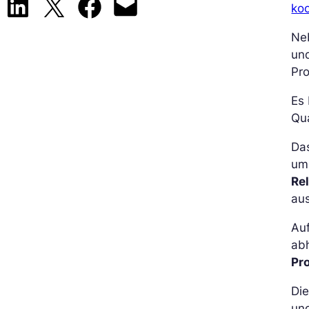
Share on LinkedIn
Share on X
Share on Facebook
Email this Page
koo
Ne
un
Pro
Es 
Qua
Da
um 
Re
aus
Auf
abh
Pr
Die
und