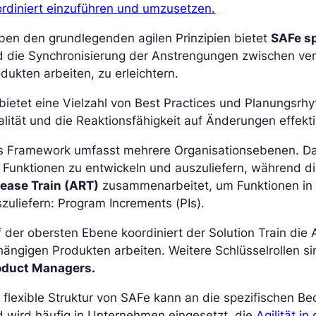
rdiniert einzuführen und umzusetzen.
ben den grundlegenden agilen Prinzipien bietet
SAFe s
d die Synchronisierung der Anstrengungen zwischen ve
dukten arbeiten, zu erleichtern.
bietet eine Vielzahl von Best Practices und Planungsrhy
lität und die Reaktionsfähigkeit auf Änderungen effekti
s Framework umfasst mehrere Organisationsebenen. D
Funktionen zu entwickeln und auszuliefern, während d
lease Train (ART)
zusammenarbeitet, um Funktionen in
zuliefern: Program Increments (PIs).
 der obersten Ebene koordiniert der Solution Train di
ängigen Produkten arbeiten. Weitere Schlüsselrollen s
oduct Managers.
 flexible Struktur von SAFe kann an die spezifischen B
 wird häufig in Unternehmen eingesetzt, die
Agilität i