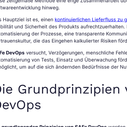
ese zeitgemäße Methode eine enge Zusammenarbeit üb
ftwareentwicklung hinweg.
 Hauptziel ist es, einen
kontinuierlichen Lieferfluss zu
bilität und Sicherheit des Produkts aufrechtzuerhalten.
tomatisierung der Prozesse, eine transparente Kommun
trauenskultur, die das Eingehen kalkulierter Risiken förd
Fe DevOps
versucht, Verzögerungen, menschliche Fehler
omatisierung von Tests, Einsatz und Überwachung förder
öglicht, um auf die sich ändernden Bedürfnisse der Nu
ie Grundprinzipien
DevOps
e
grundlegenden Prinzipien von SAFe DevOps
werden v