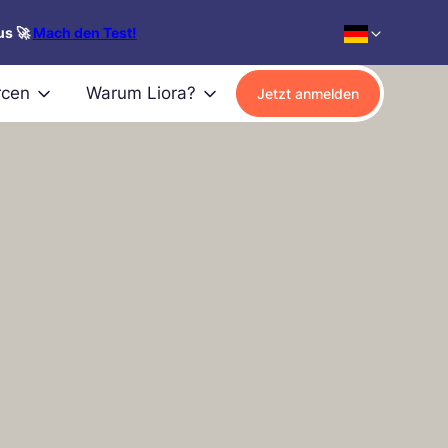
us 🚀
Mach den Test!
rcen
Warum Liora?
Jetzt anmelden