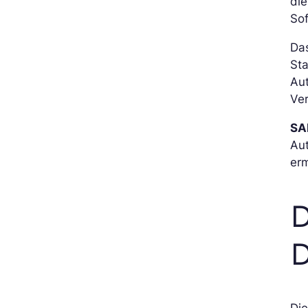
di
So
Das
Sta
Au
Ver
SA
Aut
erm
D
Di