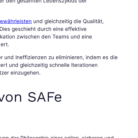
er den gesamten Lebenszyklus der
 gewährleisten
und gleichzeitig die Qualität,
 Dies geschieht durch eine effektive
ikation zwischen den Teams und eine
ert.
 und Ineffizienzen zu eliminieren, indem es die
t und gleichzeitig schnelle Iterationen
tzer einzugehen.
 von SAFe
on der Philosophie einer agilen, sicheren und