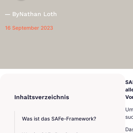
By
Nathan Loth
16 September 2023
SA
all
Vo
Um
su
Was ist das SAFe-Framework?
Da