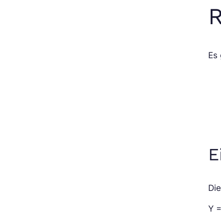
R
Es 
E
Die
Y =