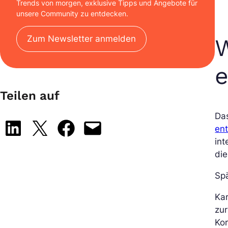
Trends von morgen, exklusive Tipps und Angebote für
unsere Community zu entdecken.
Zum Newsletter anmelden
W
Teilen auf
Da
Share on LinkedIn
Share on X
Share on Facebook
Email this Page
ent
int
di
Spä
Kar
zur
Kor