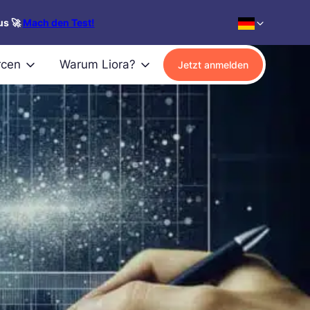
us 🚀
Mach den Test!
rcen
Warum Liora?
Jetzt anmelden