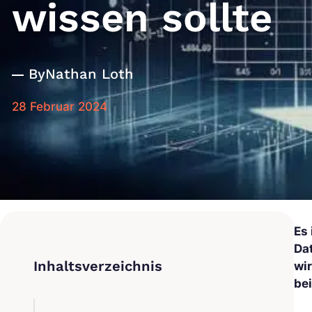
wissen sollte
By
Nathan Loth
28 Februar 2024
Es
Dat
wir
be