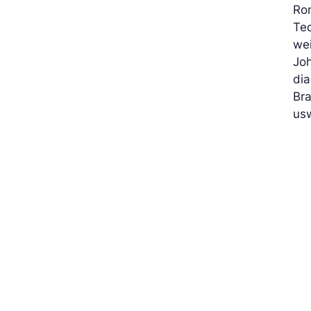
Ron
Te
wei
Joh
dia
Br
us