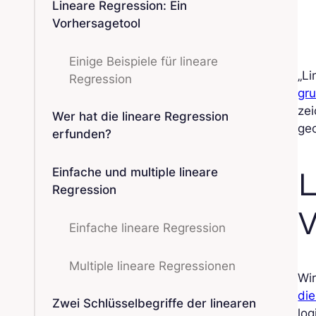
Lineare Regression: Ein
Vorhersagetool
Einige Beispiele für lineare
„Li
Regression
gru
zei
Wer hat die lineare Regression
geo
erfunden?
L
Einfache und multiple lineare
Regression
V
Einfache lineare Regression
Multiple lineare Regressionen
Wi
die
Zwei Schlüsselbegriffe der linearen
lo