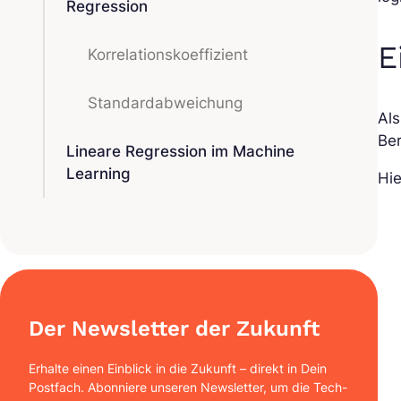
Regression
E
Korrelationskoeffizient
Standardabweichung
Als
Ber
Lineare Regression im Machine
Learning
Hie
Der Newsletter der Zukunft
Erhalte einen Einblick in die Zukunft – direkt in Dein
Postfach. Abonniere unseren Newsletter, um die Tech-