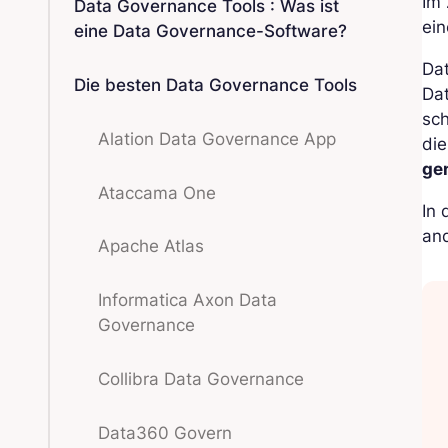
Im 
Data Governance Tools : Was ist
ein
eine Data Governance-Software?
Dat
Die besten Data Governance Tools
Da
sch
Alation Data Governance App
die
ge
Ataccama One
In 
an
Apache Atlas
Informatica Axon Data
Governance
Collibra Data Governance
Data360 Govern