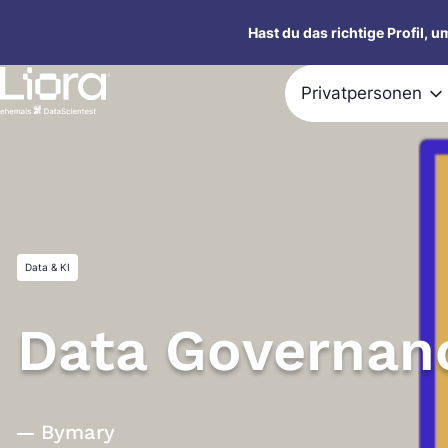
Zum
Hast du das richtige Profil, 
Inhalt
springen
Privatpersonen
Data & KI
Data Governan
By
mary