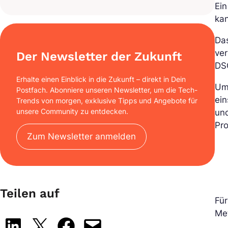
Ei
ka
Das
ver
Der Newsletter der Zukunft
DS
Erhalte einen Einblick in die Zukunft – direkt in Dein
Um 
Postfach. Abonniere unseren Newsletter, um die Tech-
ein
Trends von morgen, exklusive Tipps und Angebote für
unsere Community zu entdecken.
und
Pro
Zum Newsletter anmelden
Teilen auf
Für
Me
Share on LinkedIn
Share on X
Share on Facebook
Email this Page