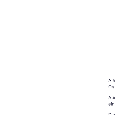
Ala
Org
Au
ei
Die