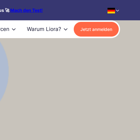
us 🚀
Mach den Test!
rcen
Warum Liora?
Jetzt anmelden