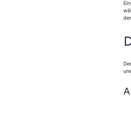
Ei
wäh
den
D
Der
une
A