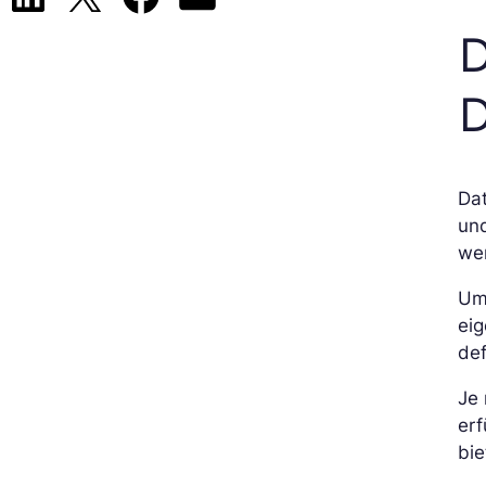
D
D
Dat
und
we
Um 
eig
def
Je 
erf
bie