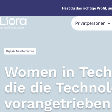
Zum
Hast du das richtige Profil, 
Inhalt
springen
Privatpersonen
Digitale Transformation
Women in Tech
die die Technol
vorangetriebe