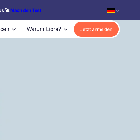
us 🚀
Mach den Test!
rcen
Warum Liora?
Jetzt anmelden