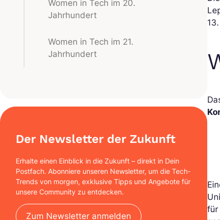
Women in Tech im 20.
Le
Jahrhundert
13.
Women in Tech im 21.
W
Jahrhundert
Da
Ko
Der Newsletter der Zukunft
Erhalte einen Einblick in die Zukunft – direkt in Dein
Postfach. Abonniere unseren Newsletter, um die Tech-
Trends von morgen, exklusive Tipps und Angebote für
Ei
unsere Community zu entdecken.
Uni
für
Zum Newsletter anmelden