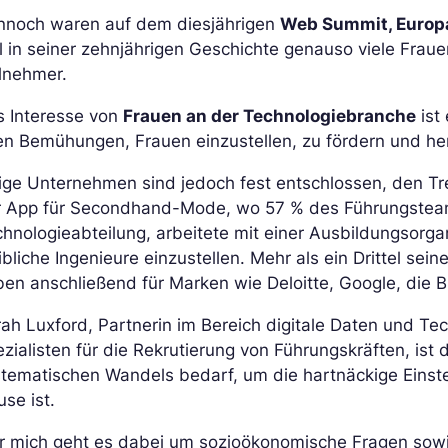
nnoch waren auf dem diesjährigen
Web Summit, Europ
 in seiner zehnjährigen Geschichte genauso viele Fraue
lnehmer.
s Interesse von
Frauen an der Technologiebranche
ist
en Bemühungen, Frauen einzustellen, zu fördern und he
ige Unternehmen sind jedoch fest entschlossen, den Tr
r App für Secondhand-Mode, wo 57 % des Führungsteams
hnologieabteilung, arbeitete mit einer Ausbildungsor
bliche Ingenieure einzustellen. Mehr als ein Drittel sei
en anschließend für Marken wie Deloitte, Google, die B
ah Luxford, Partnerin im Bereich digitale Daten und Te
zialisten für die Rekrutierung von Führungskräften, is
tematischen Wandels bedarf, um die hartnäckige Einste
se ist.
r mich geht es dabei um sozioökonomische Fragen sowie