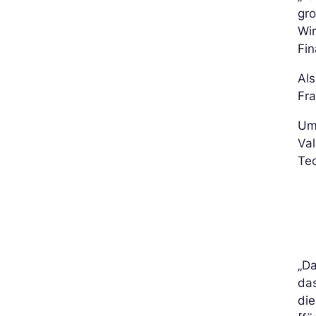
gro
Wi
Fin
Als
Fra
Um 
Val
Te
„Da
das
die