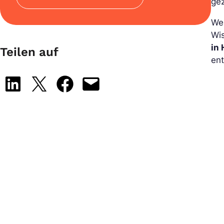
gez
We
Wis
in
Teilen auf
ent
Share on LinkedIn
Share on X
Share on Facebook
Email this Page