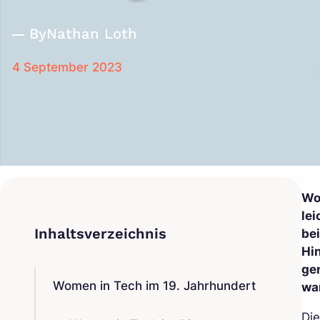
By
Nathan Loth
4 September 2023
Wo
le
be
Hi
ge
Women in Tech im 19. Jahrhundert
wa
Di