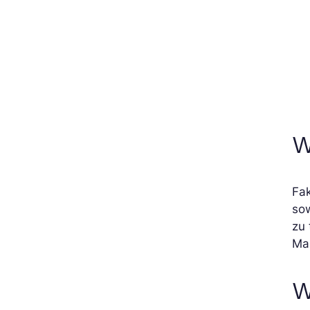
W
Fa
sow
zu 
Mas
W