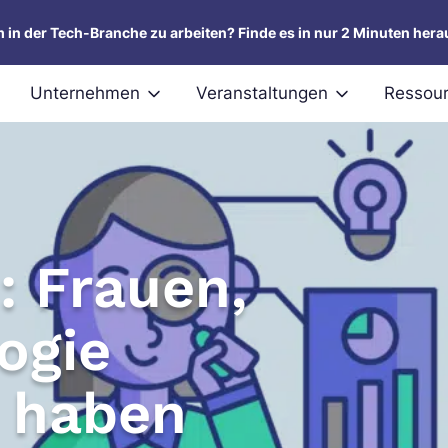
um in der Tech-Branche zu arbeiten? Finde es in nur 2 Minuten hera
Unternehmen
Veranstaltungen
Ressou
: Frauen,
ogie
n haben