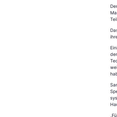
De
Mal
Tei
Da
ihr
Ein
de
Tec
wei
hab
Sar
Spe
sys
Hau
„Fü