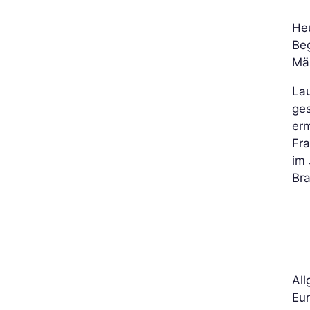
He
Beg
Mä
La
ge
erm
Fra
im 
Br
All
Eur