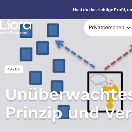
Zum
Hast du das richtige Profil, 
Inhalt
springen
Privatpersonen
Data & KI
Unüberwachtes
Prinzip und V