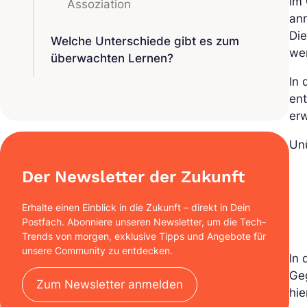
Im
Assoziation
ann
Die
Welche Unterschiede gibt es zum
we
überwachten Lernen?
In 
ent
erw
Un
Der Newsletter der Zukunft
Erhalte einen Einblick in die Zukunft – direkt in Dein
Postfach. Abonniere unseren Newsletter, um die Tech-
Trends von morgen, exklusive Tipps und Angebote für
unsere Community zu entdecken.
In
Geg
Zum Newsletter anmelden
hie