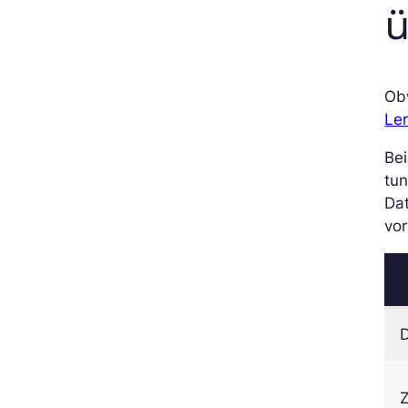
Ob
Le
Be
tun
Da
vo
D
Z