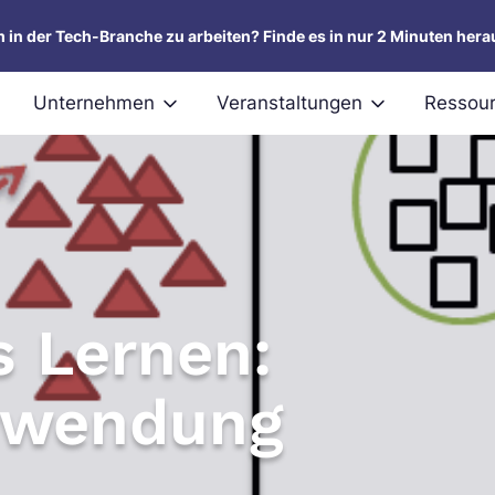
um in der Tech-Branche zu arbeiten? Finde es in nur 2 Minuten hera
Unternehmen
Veranstaltungen
Ressou
 Lernen:
erwendung