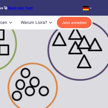
us 🚀
Mach den Test!
rcen
Warum Liora?
Jetzt anmelden