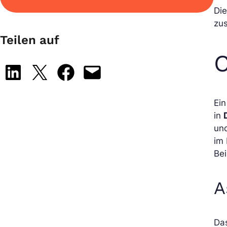
Di
zu
Teilen auf
C
Share on LinkedIn
Share on X
Share on Facebook
Email this Page
Ein
in
und
im 
Bei
A
Da