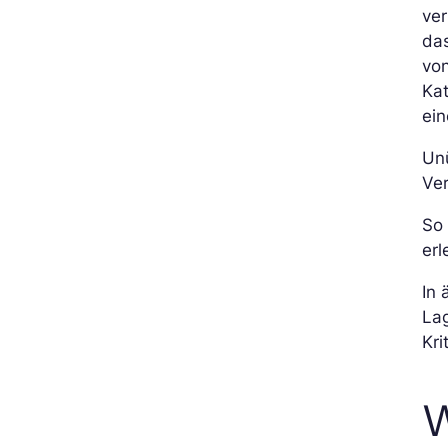
ver
das
von
Kat
ein
Unü
Ve
So 
erl
In 
Lag
Kri
W