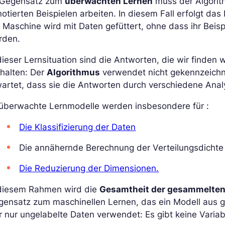
 Gegensatz zum
überwachten Lernen
muss der Algori
otierten Beispielen arbeiten. In diesem Fall erfolgt da
 Maschine wird mit Daten gefüttert, ohne dass ihr Beisp
rden.
dieser Lernsituation sind die Antworten, die wir finden w
halten: Der
Algorithmus
verwendet nicht gekennzeichn
artet, dass sie die Antworten durch verschiedene Anal
überwachte Lernmodelle werden insbesondere für :
Die Klassifizierung der Daten
Die annähernde Berechnung der Verteilungsdichte
Die Reduzierung der Dimensionen.
 diesem Rahmen wird die
Gesamtheit der gesammelten 
ensatz zum maschinellen Lernen, das ein Modell aus g
r nur ungelabelte Daten verwendet: Es gibt keine Varia