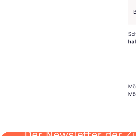
B
Sch
ha
Mö
Möc
Der Newsletter der Z