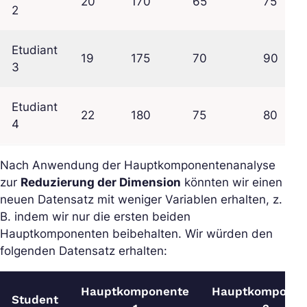
20
170
65
75
2
Etudiant
19
175
70
90
3
Etudiant
22
180
75
80
4
Nach Anwendung der Hauptkomponentenanalyse
zur
Reduzierung der Dimension
könnten wir einen
neuen Datensatz mit weniger Variablen erhalten, z.
B. indem wir nur die ersten beiden
Hauptkomponenten beibehalten. Wir würden den
folgenden Datensatz erhalten:
Hauptkomponente
Hauptkomponen
Student