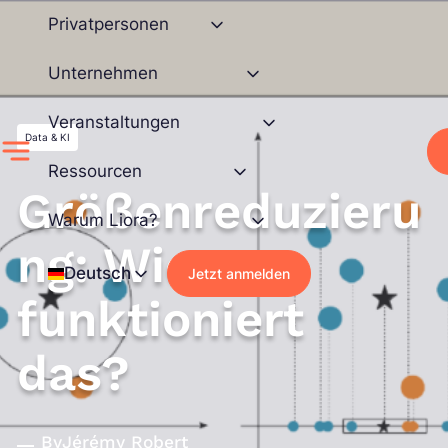
Zum
Privatpersonen
Inhalt
springen
Unternehmen
Veranstaltungen
Data & KI
Ressourcen
Größenreduzieru
Warum Liora?
ng: Wie
Deutsch
Jetzt anmelden
funktioniert
das?
By
Jérémy Robert