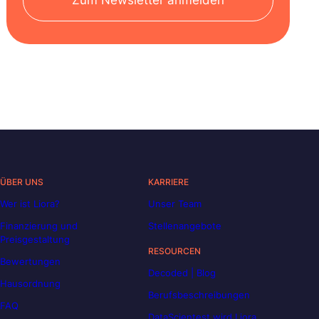
ÜBER UNS
KARRIERE
Wer ist Liora?
Unser Team
Finanzierung und
Stellenangebote
Preisgestaltung
RESOURCEN
Bewertungen
Decoded | Blog
Hausordnung
Berufsbeschreibungen
FAQ
DataScientest wird Liora