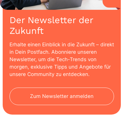
Der Newsletter der
Zukunft
Erhalte einen Einblick in die Zukunft – direkt
in Dein Postfach. Abonniere unseren
Newsletter, um die Tech-Trends von
morgen, exklusive Tipps und Angebote für
unsere Community zu entdecken.
Zum Newsletter anmelden