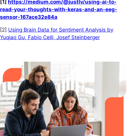
[1]
https://medium.com/@justlv/using-ai-to-
read-your-thoughts-with-keras-and-an-eeg-
sensor-167ace32e84a
[2]
Using Brain Data for Sentiment Analysis by
Yuqiao Gu, Fabio Celli, Josef Steinberger