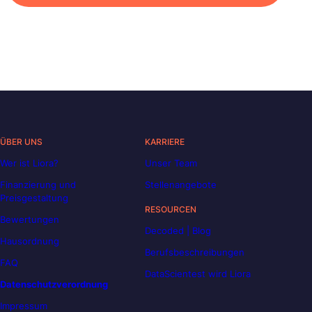
ÜBER UNS
KARRIERE
Wer ist Liora?
Unser Team
Finanzierung und
Stellenangebote
Preisgestaltung
RESOURCEN
Bewertungen
Decoded | Blog
Hausordnung
Berufsbeschreibungen
FAQ
DataScientest wird Liora
Datenschutzverordnung
Impressum