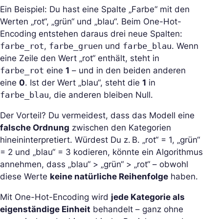
Ein Beispiel: Du hast eine Spalte „Farbe“ mit den
Werten „rot“, „grün“ und „blau“. Beim One-Hot-
Encoding entstehen daraus drei neue Spalten:
farbe_rot
,
farbe_gruen
und
farbe_blau
. Wenn
eine Zeile den Wert „rot“ enthält, steht in
farbe_rot
eine
1
– und in den beiden anderen
eine
0
. Ist der Wert „blau“, steht die
1
in
farbe_blau
, die anderen bleiben Null.
Der Vorteil? Du vermeidest, dass das Modell eine
falsche Ordnung
zwischen den Kategorien
hineininterpretiert. Würdest Du z. B. „rot“ = 1, „grün“
= 2 und „blau“ = 3 kodieren, könnte ein Algorithmus
annehmen, dass „blau“ > „grün“ > „rot“ – obwohl
diese Werte
keine natürliche Reihenfolge
haben.
Mit One-Hot-Encoding wird
jede Kategorie als
eigenständige Einheit
behandelt – ganz ohne