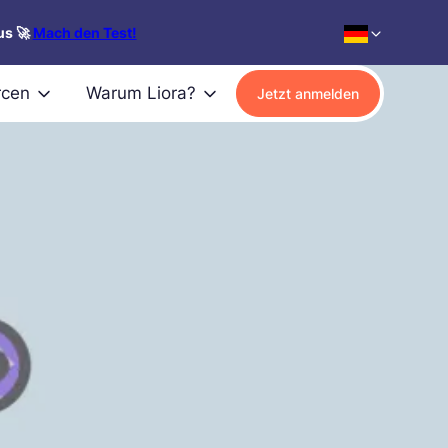
us 🚀
Mach den Test!
rcen
Warum Liora?
Jetzt anmelden