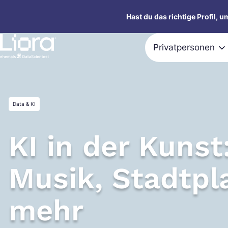
Zum
Hast du das richtige Profil, 
Inhalt
springen
Privatpersonen
Data & KI
KI in der Kunst
Musik, Stadtp
mehr