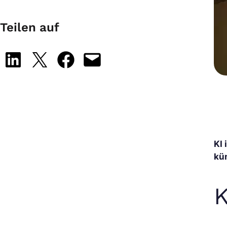
Teilen auf
Share on LinkedIn
Share on X
Share on Facebook
Email this Page
KI 
kü
K