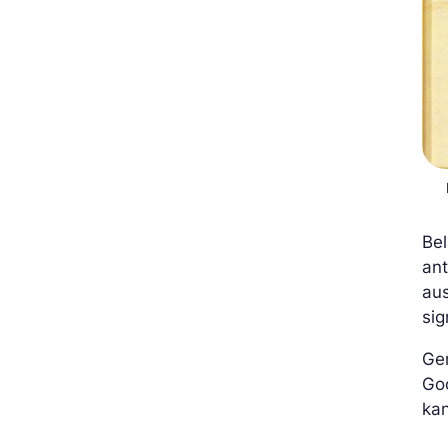
Bel
an
aus
sig
Ge
Go
kan