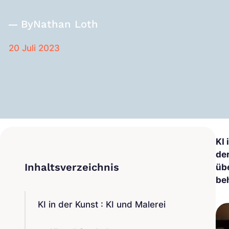
By
Nathan Loth
20 Juli 2023
KI 
de
übe
be
KI in der Kunst : KI und Malerei