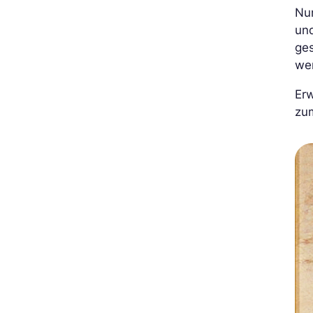
Nun
und
ges
wer
Er
zum