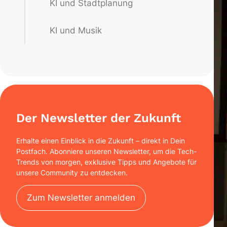
KI und Stadtplanung
KI und Musik
Der Newsletter der Zukunft
Erhalte einen Einblick in die Zukunft – direkt in Dein
Postfach. Abonniere unseren Newsletter, um die Tech-
Trends von morgen, exklusive Tipps und Angebote für
unsere Community zu entdecken.
Zum Newsletter anmelden