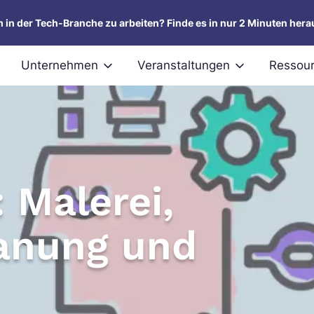
um in der Tech-Branche zu arbeiten? Finde es in nur 2 Minuten hera
Unternehmen
Veranstaltungen
Ressou
: Malerei,
lanung und