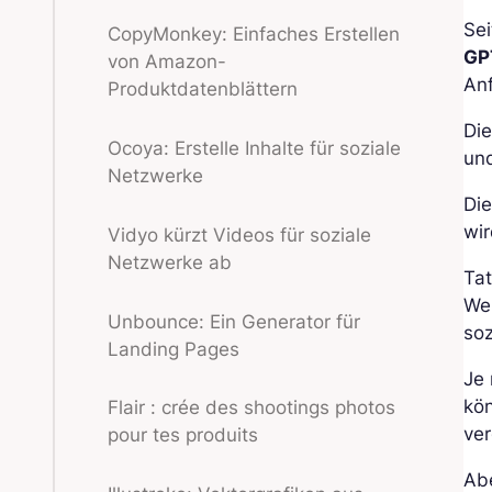
Sei
CopyMonkey: Einfaches Erstellen
GP
von Amazon-
Anf
Produktdatenblättern
Die
Ocoya: Erstelle Inhalte für soziale
und
Netzwerke
Die
wi
Vidyo kürzt Videos für soziale
Netzwerke ab
Ta
Wer
Unbounce: Ein Generator für
soz
Landing Pages
Je 
kö
Flair : crée des shootings photos
ver
pour tes produits
Abe