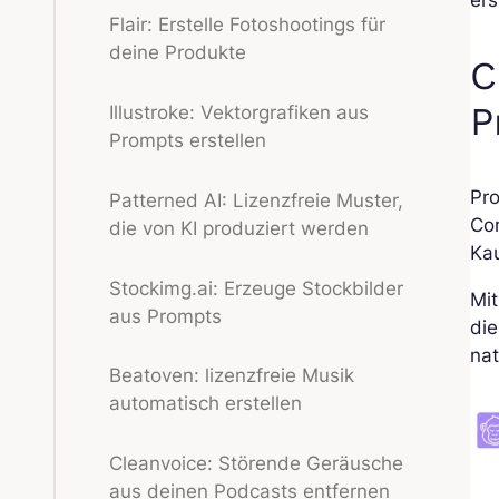
ers
Flair: Erstelle Fotoshootings für
deine Produkte
C
P
Illustroke: Vektorgrafiken aus
Prompts erstellen
Pr
Patterned AI: Lizenzfreie Muster,
Co
die von KI produziert werden
Kau
Stockimg.ai: Erzeuge Stockbilder
Mi
aus Prompts
die
nat
Beatoven: lizenzfreie Musik
automatisch erstellen
Cleanvoice: Störende Geräusche
aus deinen Podcasts entfernen