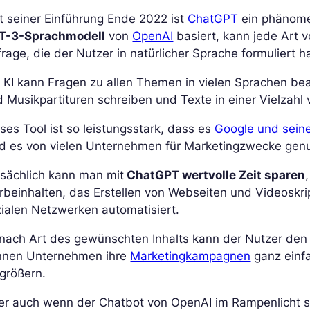
t seiner Einführung Ende 2022 ist
ChatGPT
ein phänomen
T-3-Sprachmodell
von
OpenAI
basiert, kann jede Art 
rage, die der Nutzer in natürlicher Sprache formuliert ha
 KI kann Fragen zu allen Themen in vielen Sprachen b
 Musikpartituren schreiben und Texte in einer Vielzahl
ses Tool ist so leistungsstark, dass es
Google und sein
rd es von vielen Unternehmen für Marketingzwecke genu
tsächlich kann man mit
ChatGPT wertvolle Zeit sparen
beinhalten, das Erstellen von Webseiten und Videoskri
ialen Netzwerken automatisiert.
nach Art des gewünschten Inhalts kann der Nutzer den 
nnen Unternehmen ihre
Marketingkampagnen
ganz einf
größern.
r auch wenn der Chatbot von OpenAI im Rampenlicht ste