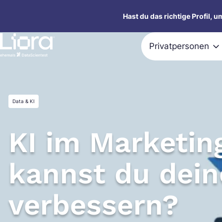
Zum
Hast du das richtige Profil, 
Inhalt
springen
Privatpersonen
Data & KI
KI im Marketin
kannst du dein
verbessern?