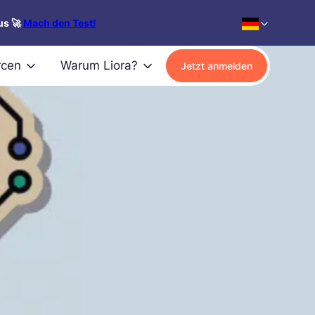
us 🚀
Mach den Test!
rcen
Warum Liora?
Jetzt anmelden