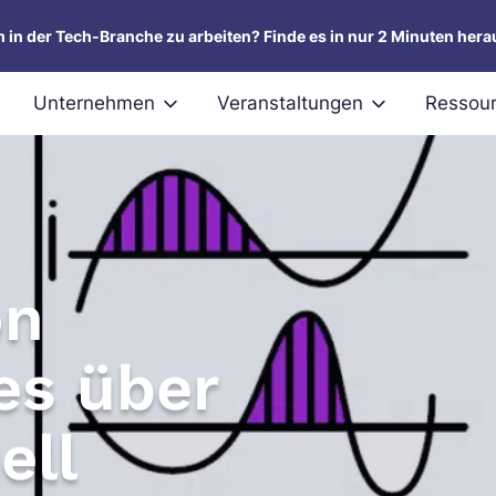
um in der Tech-Branche zu arbeiten? Finde es in nur 2 Minuten hera
Unternehmen
Veranstaltungen
Ressou
on
es über
ell