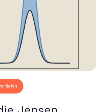
ertiefen
die Jensen