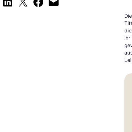
Share on LinkedIn
Share on X
Share on Facebook
Email this Page
Di
Tit
di
Ihr
gew
au
Lei