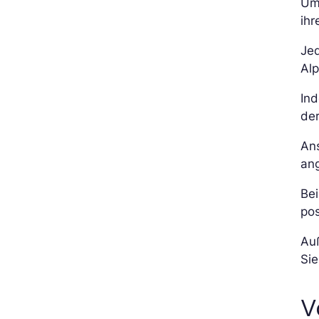
Um 
ihr
Jed
Alp
In
der
An
ang
Bei
pos
Auß
Sie
V