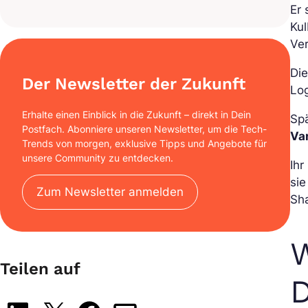
Er 
Kul
Ver
Di
Der Newsletter der Zukunft
Log
Erhalte einen Einblick in die Zukunft – direkt in Dein
Spä
Postfach. Abonniere unseren Newsletter, um die Tech-
Va
Trends von morgen, exklusive Tipps und Angebote für
unsere Community zu entdecken.
Ihr
sie
Zum Newsletter anmelden
Sh
W
Teilen auf
D