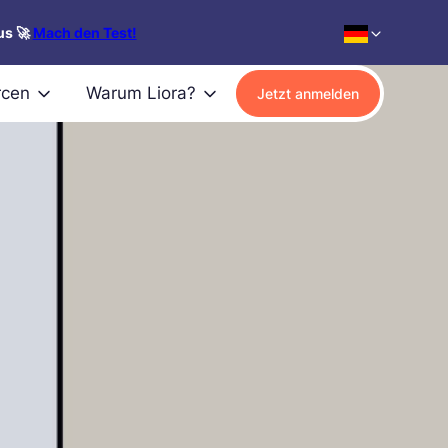
us 🚀
Mach den Test!
rcen
Warum Liora?
Jetzt anmelden