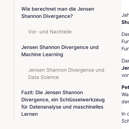
Wie berechnet man die Jensen
Ja
Shannon Divergence?
Sh
Vor- und Nachteile
De
Fun
Jensen Shannon Divergence und
Fu
Machine Learning
Dar
Je
Jensen Shannon Divergence und
vo
Data Science
Pe
Fazit: Die Jensen Shannon
Wa
Divergence, ein Schlüsselwerkzeug
der
für Datenanalyse und maschinelles
In
Lernen
Sch