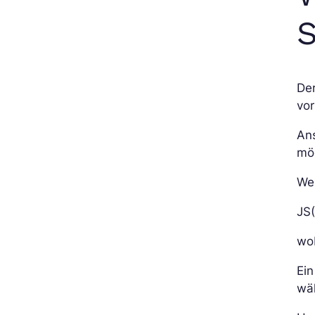
Der
vor
An
mög
Wen
JS(
wob
Ein
wäh