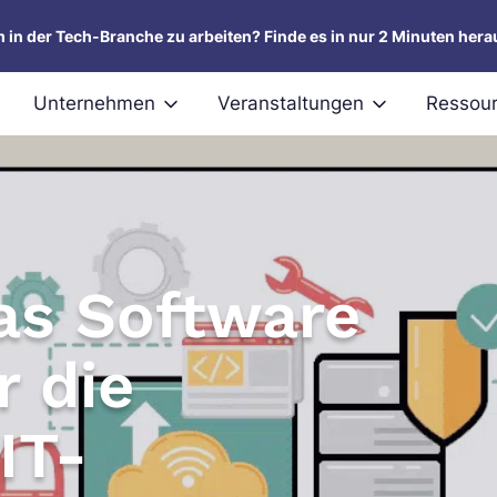
um in der Tech-Branche zu arbeiten? Finde es in nur 2 Minuten hera
Unternehmen
Veranstaltungen
Ressou
 as Software
r die
IT-