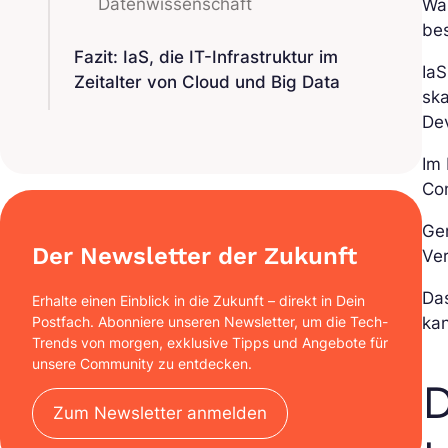
Datenwissenschaft
Was
bes
Fazit: IaS, die IT-Infrastruktur im
Ia
Zeitalter von Cloud und Big Data
ska
De
Im 
Con
Ge
Der Newsletter der Zukunft
Ve
Da
Erhalte einen Einblick in die Zukunft – direkt in Dein
Postfach. Abonniere unseren Newsletter, um die Tech-
ka
Trends von morgen, exklusive Tipps und Angebote für
unsere Community zu entdecken.
D
Zum Newsletter anmelden