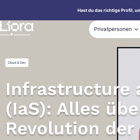
Zum
Hast du das richtige Profil, 
Inhalt
springen
Privatpersonen
Cloud & Dev
Infrastructure
(IaS): Alles übe
Revolution der 