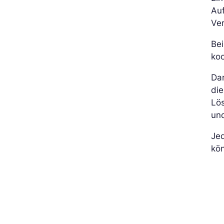
Auf
Ve
Bei
koo
Da
die
Lös
und
Jed
kö