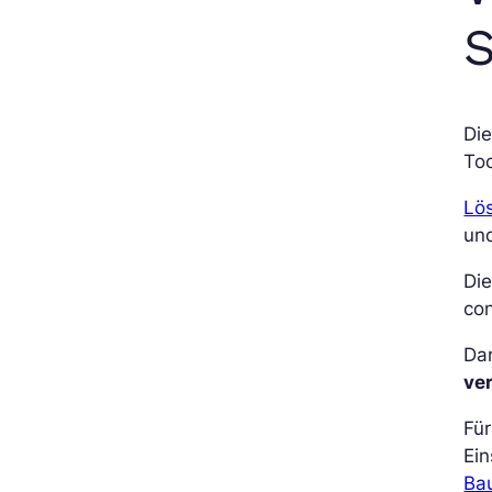
S
Di
Too
Lö
und
Die
con
Da
ve
Für
Ein
Bau