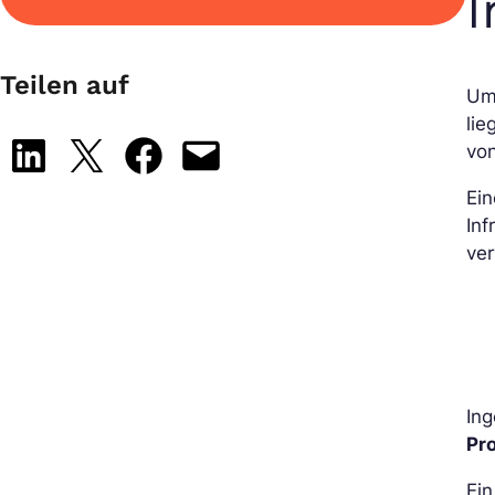
I
Teilen auf
Um
li
Share on LinkedIn
Share on X
Share on Facebook
Email this Page
von
Ein
Inf
ve
Ing
Pr
Ein