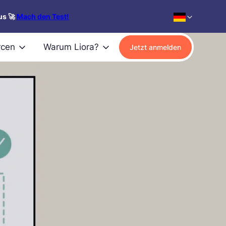
us 🚀
Mach den Test!
rcen
Warum Liora?
Jetzt anmelden