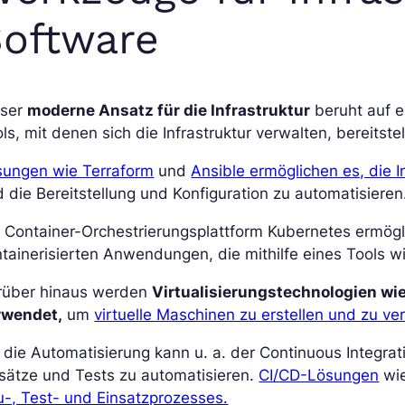
oftware
eser
moderne Ansatz für die Infrastruktur
beruht auf e
ls, mit denen sich die Infrastruktur verwalten, bereitste
sungen wie Terraform
und
Ansible ermöglichen es, die 
 die Bereitstellung und Konfiguration zu automatisieren
 Container-Orchestrierungsplattform Kubernetes ermögl
tainerisierten Anwendungen, die mithilfe eines Tools wi
rüber hinaus werden
Virtualisierungstechnologien w
rwendet,
um
virtuelle Maschinen zu erstellen und zu ve
 die Automatisierung kann u. a. der Continuous Integr
sätze und Tests zu automatisieren.
CI/CD-Lösungen
wi
-, Test- und Einsatzprozesses.