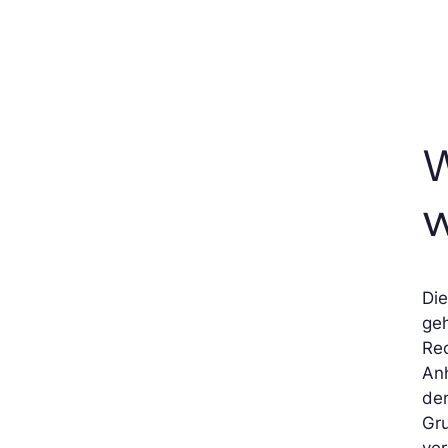
W
Die
geh
Re
An
den
Gru