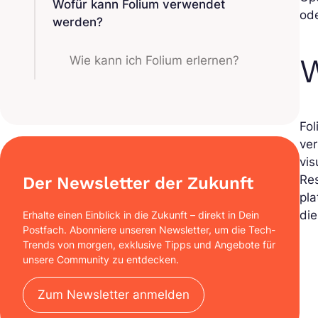
Wofür kann Folium verwendet
od
werden?
W
Wie kann ich Folium erlernen?
Fol
ve
vis
Res
Der Newsletter der Zukunft
pla
die
Erhalte einen Einblick in die Zukunft – direkt in Dein
Postfach. Abonniere unseren Newsletter, um die Tech-
Trends von morgen, exklusive Tipps und Angebote für
unsere Community zu entdecken.
Zum Newsletter anmelden