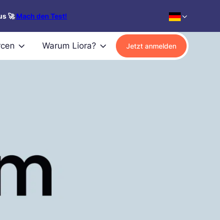
us 🚀
Mach den Test!
rcen
Warum Liora?
Jetzt anmelden