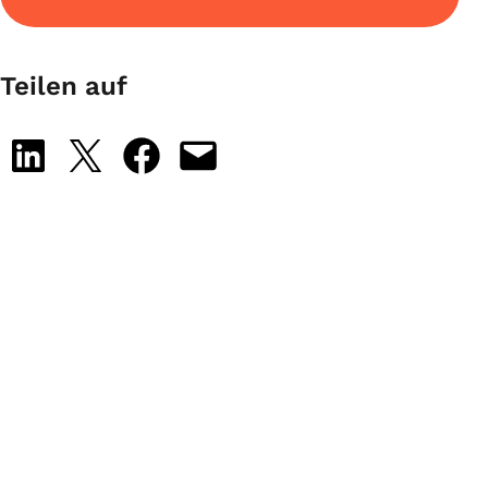
Teilen auf
Share on LinkedIn
Share on X
Share on Facebook
Email this Page