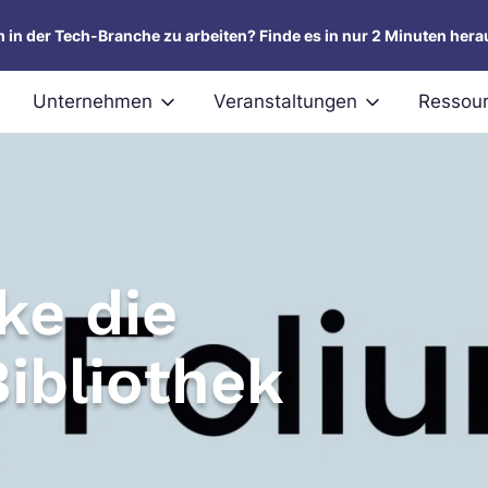
um in der Tech-Branche zu arbeiten? Finde es in nur 2 Minuten hera
Unternehmen
Veranstaltungen
Ressou
ke die
ibliothek