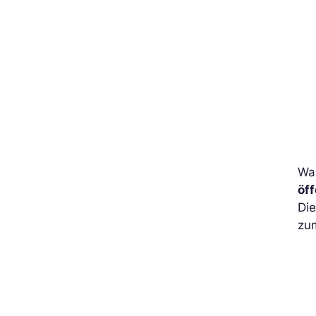
Wa
öf
Di
zum