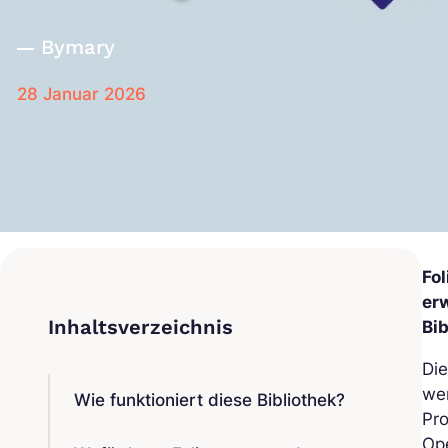
By
mary
28 Januar 2026
Fo
er
Bib
Die
we
Wie funktioniert diese Bibliothek?
Pro
Ope