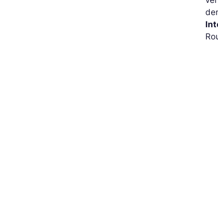
ver
de
Int
Rou