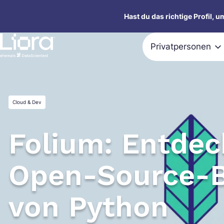
Zum
Hast du das richtige Profil, 
Inhalt
springen
Privatpersonen
Cloud & Dev
Folium: Entdec
Open-Source-B
von Python