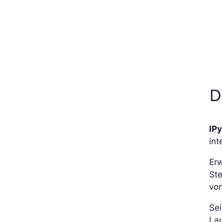
D
IP
int
Er
St
von
Sei
Lau