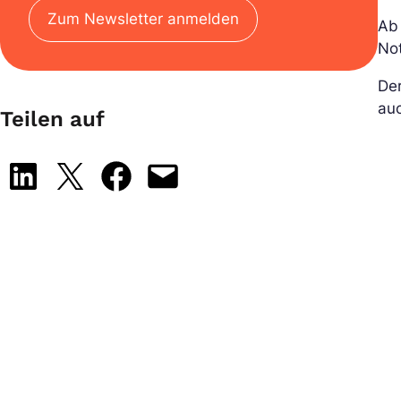
Zum Newsletter anmelden
A
No
Der
auc
Teilen auf
Share on LinkedIn
Share on X
Share on Facebook
Email this Page