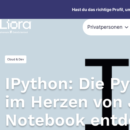
Zum
Hast du das richtige Profil, 
Inhalt
springen
Privatpersonen
Cloud & Dev
IPython: Die P
im Herzen von 
Notebook entd