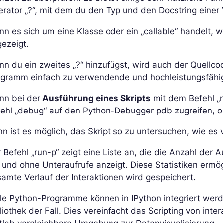
rator „?“, mit dem du den Typ und den Docstring einer
n es sich um eine Klasse oder ein „callable“ handelt, w
ezeigt.
n du ein zweites „?“ hinzufügst, wird auch der Quellco
ogramm einfach zu verwendende und hochleistungsfähig
nn bei der
Ausführung eines Skripts
mit dem Befehl „r
fehl „debug“ auf den Python-Debugger pdb zugreifen, o
n ist es möglich, das Skript so zu untersuchen, wie es
 Befehl „run-p“ zeigt eine Liste an, die die Anzahl der A
 und ohne Unteraufrufe anzeigt. Diese Statistiken ermög
amte Verlauf der Interaktionen wird gespeichert.
le Python-Programme können in IPython integriert werden
liothek der Fall. Dies vereinfacht das Scripting von inte
tlab vergleichbare Umgebung zur Datenvisualisierung.