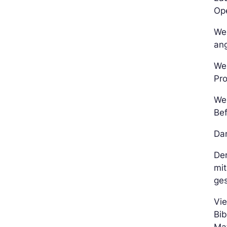
Ope
Wen
ang
Wen
Pr
We
Be
Dan
Der
mit
ges
Vie
Bib
Ma