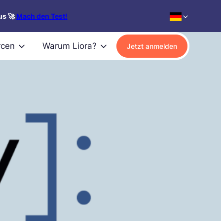
us 🚀
Mach den Test!
rcen
Warum Liora?
Jetzt anmelden