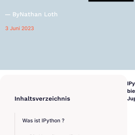
By
Nathan Loth
3 Juni 2023
IP
bi
Ju
Was ist IPython ?