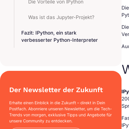
Die Vorteile von IPython
Die
Pyt
Was ist das Jupyter-Projekt?
Die
Fazit: IPython, ein stark
Ver
verbesserter Python-Interpreter
Au
W
Der Newsletter der Zukunft
IP
200
Erhalte einen Einblick in die Zukunft – direkt in Dein
Spr
Postfach. Abonniere unseren Newsletter, um die Tech-
Trends von morgen, exklusive Tipps und Angebote für
Fas
unsere Community zu entdecken.
IP