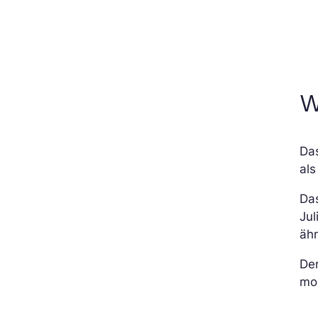
W
Da
al
Da
Jul
ähn
De
mod