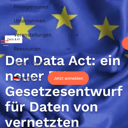
Zum
Privatpersonen
Inhalt
springen
Unternehmen
Veranstaltungen
Data & KI
Ressourcen
Der Data Act: ein
Warum Liora?
neuer EU-
Deutsch
Jetzt anmelden
Gesetzesentwurf
für Daten von
vernetzten