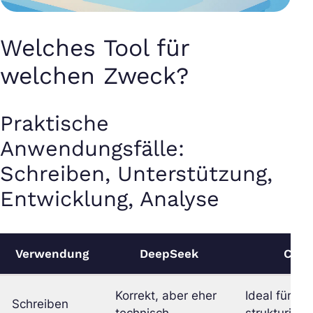
Welches Tool für
welchen Zweck?
Praktische
Anwendungsfälle:
Schreiben, Unterstützung,
Entwicklung, Analyse
Verwendung
DeepSeek
Cha
Korrekt, aber eher
Ideal für kr
Schreiben
technisch
strukturiert