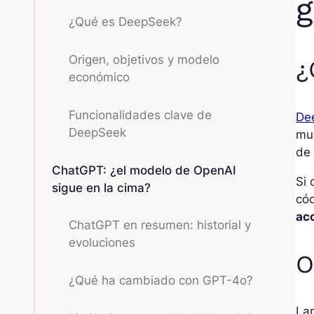
g
¿Qué es DeepSeek?
Origen, objetivos y modelo
¿
económico
Funcionalidades clave de
De
DeepSeek
mun
de 
ChatGPT: ¿el modelo de OpenAI
Si 
sigue en la cima?
cód
ac
ChatGPT en resumen: historial y
evoluciones
O
¿Qué ha cambiado con GPT-4o?
La