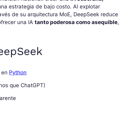
na estrategia de bajo costo. Al explotar
ravés de su arquitectura MoE, DeepSeek reduce
ofrecer una IA
tanto poderosa como asequible
,
DeepSeek
e en
Python
nos que ChatGPT)
parente