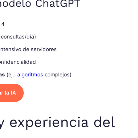
 modelo ChatGPT
-4
 consultas/día)
 intensivo de servidores
onfidencialidad
as
(ej.:
algoritmos
complejos)
r la IA
y experiencia del