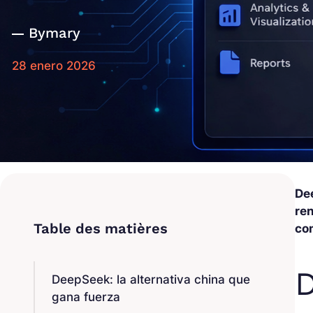
By
mary
28 enero 2026
Dee
ren
co
D
DeepSeek: la alternativa china que
gana fuerza