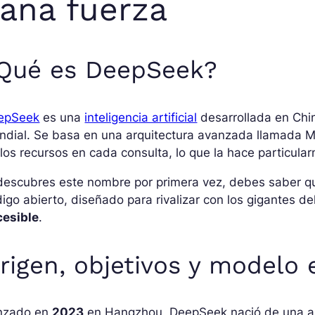
ana fuerza
Qué es DeepSeek?
epSeek
es una
inteligencia artificial
desarrollada en Chi
dial. Se basa en una arquitectura avanzada llamada Mix
los recursos en cada consulta, lo que la hace particular
descubres este nombre por primera vez, debes saber q
igo abierto, diseñado para rivalizar con los gigantes 
cesible
.
rigen, objetivos y modelo
nzado en
2023
en Hangzhou, DeepSeek nació de una am