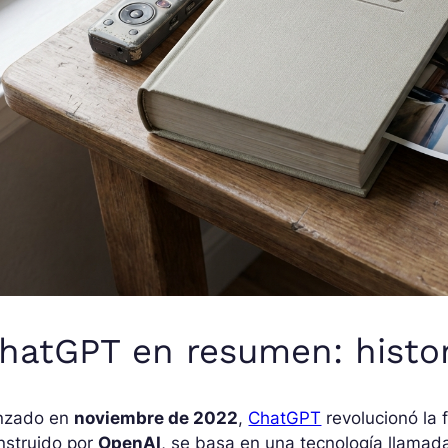
hatGPT en resumen: histor
nzado en
noviembre de 2022
,
ChatGPT
revolucionó la
nstruido por
OpenAI
, se basa en una tecnología llama