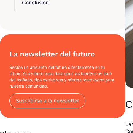
Conclusión
La newsletter del futuro
Recibe un adelanto del futuro directamente en tu
inbox. Suscríbete para descubrir las tendencias tech
del mañana, tips exclusivos y ofertas reservadas para
nuestra comunidad.
Suscribirse a la newsletter
C
La
Co