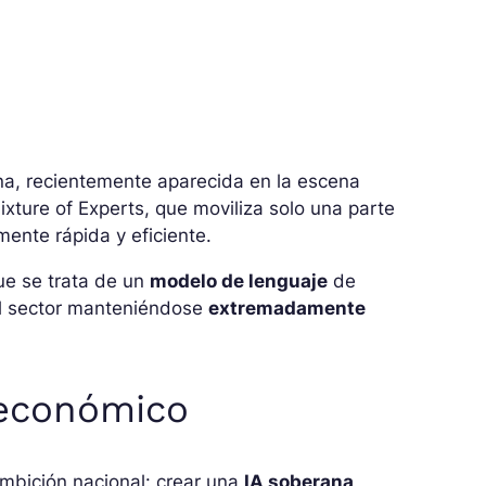
na, recientemente aparecida en la escena
ture of Experts, que moviliza solo una parte
mente rápida y eficiente.
ue se trata de un
modelo de lenguaje
de
del sector manteniéndose
extremadamente
 económico
bición nacional: crear una
IA soberana,