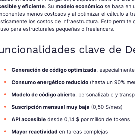
esible y eficiente
. Su
modelo económico
se basa en u
ponentes menos costosos y al optimizar el cálculo a t
sticamente los costos de infraestructura. Esto permite 
luso para estructurales pequeñas o freelancers.
uncionalidades clave de 
Generación de código optimizada
, especialment
Consumo energético reducido
(hasta un 90% me
Modelo de código abierto
, personalizable y trans
Suscripción mensual muy baja
(0,50 $/mes)
API accesible
desde 0,14 $ por millón de tokens
Mayor reactividad
en tareas complejas