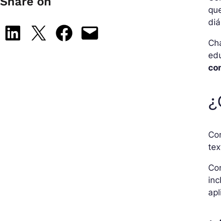
Share on
qu
diá
Share on LinkedIn
Share on X
Share on Facebook
Email this Page
Ch
edu
co
¿
Co
tex
Con
inc
apl