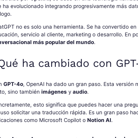
e ha evolucionado integrando progresivamente más dat
logo.
atGPT no es solo una herramienta. Se ha convertido en
cación, servicio al cliente, marketing o desarrollo. E
nversacional más popular del mundo
.
Qué ha cambiado con GPT
n
GPT-4o
, OpenAI ha dado un gran paso. Esta versión 
to, sino también
imágenes
y
audio
.
cretamente, esto significa que puedes hacer una pregun
luso solicitar una traducción rápida. Es un gran paso ha
icaciones como Microsoft Copilot o
Notion AI
.