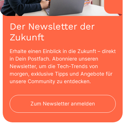
Der Newsletter der
Zukunft
Erhalte einen Einblick in die Zukunft – direkt
in Dein Postfach. Abonniere unseren
Newsletter, um die Tech-Trends von
morgen, exklusive Tipps und Angebote für
unsere Community zu entdecken.
Zum Newsletter anmelden