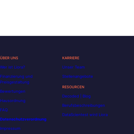
ÜBER UNS
KARRIERE
Wer ist Liora?
Unser Team
Finanzierung und
Stellenangebote
Preisgestaltung
RESOURCEN
Bewertungen
Decoded | Blog
Hausordnung
Berufsbeschreibungen
FAQ
DataScientest wird Liora
Datenschutzverordnung
Impressum