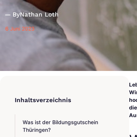
By
Nathan Loth
6 Juni 2023
Leb
Wi
ho
di
Au
Was ist der Bildungsgutschein
Thüringen?