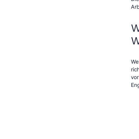
Arb
W
W
We
ric
vor
En