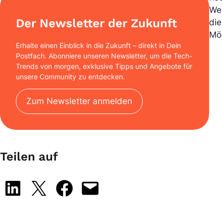
We
Der Newsletter der Zukunft
di
Mög
Erhalte einen Einblick in die Zukunft – direkt in Dein
Postfach. Abonniere unseren Newsletter, um die Tech-
Trends von morgen, exklusive Tipps und Angebote für
unsere Community zu entdecken.
Zum Newsletter anmelden
Teilen auf
Share on LinkedIn
Share on X
Share on Facebook
Email this Page