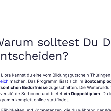
arum solltest Du Di
ntscheiden?
 Liora kannst du eine vom Bildungsgutschein Thüringe
reich
machen. Das Programm lässt sich im
Bootcamp ode
rsönlichen Bedürfnisse
zugeschnitten. Die Weiterbildu
iversité de Sorbonne und bietet
ein Doppeldiplom
. Du 
gramm komplett online stattfindet.
 Fähigkeiten und Kompetenzen, die du während der Wei