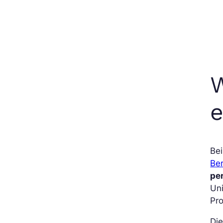
W
e
Bei
Be
pe
Un
Pro
Die