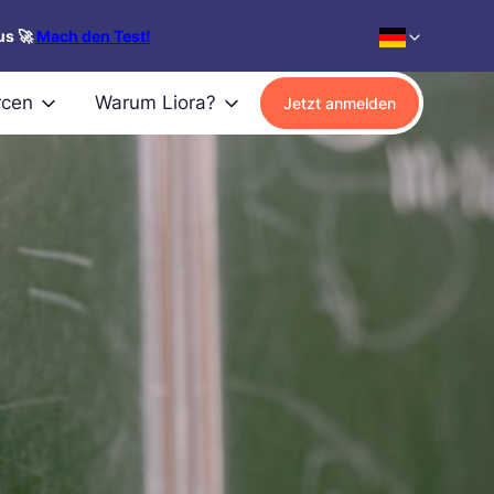
us 🚀
Mach den Test!
rcen
Warum Liora?
Jetzt anmelden