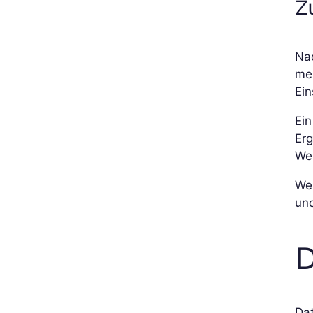
Z
Na
meh
Ein
Ein
Erg
Wei
Wen
und
D
Da