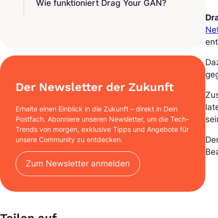
Wie funktioniert Drag Your GAN?
Dr
Ne
ent
Da
geg
Der Newsletter der Zukunft
Zu
lat
Erhalte einen Einblick in die Zukunft – direkt in Dein
sei
Postfach. Abonniere unseren Newsletter, um die Tech-
Trends von morgen, exklusive Tipps und Angebote für
Der
unsere Community zu entdecken.
Be
Zum Newsletter anmelden