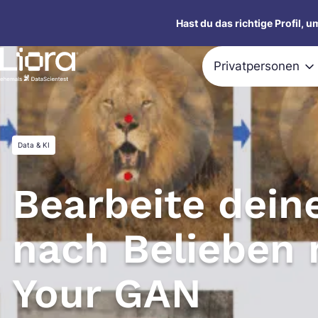
Zum
Hast du das richtige Profil, 
Inhalt
springen
Privatpersonen
Data & KI
Bearbeite dein
nach Belieben 
Your GAN