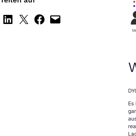
Teilen auf
Share on LinkedIn
Share on X
Share on Facebook
Email this Page
W
DYG
Es 
gan
aus
rea
Lag