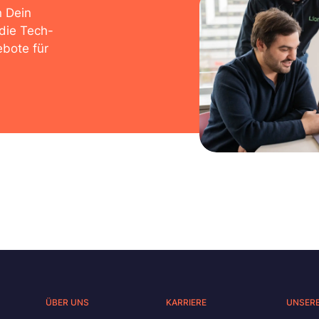
n Dein
die Tech-
bote für
ÜBER UNS
KARRIERE
UNSER