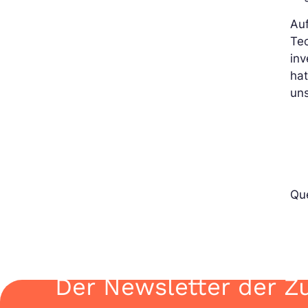
Au
Te
inv
hat
un
Que
Der Newsletter der Z