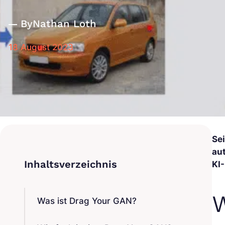
By
Nathan Loth
18 August 2023
Se
au
KI
W
Was ist Drag Your GAN?