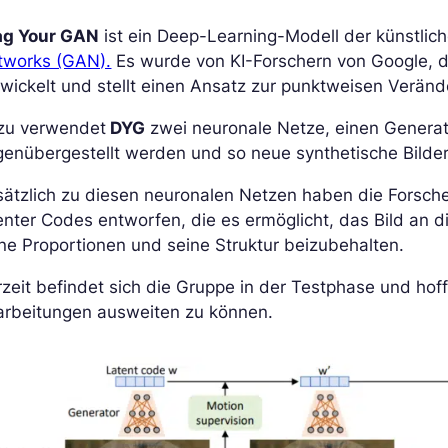
ag Your GAN
ist ein Deep-Learning-Modell der künstlic
tworks (GAN).
Es wurde von KI-Forschern von Google, 
wickelt und stellt einen Ansatz zur punktweisen Verände
zu verwendet
DYG
zwei neuronale Netze, einen Generato
enübergestellt werden und so neue synthetische Bilder
sätzlich zu diesen neuronalen Netzen haben die Forsch
enter Codes entworfen, die es ermöglicht, das Bild an 
ne Proportionen und seine Struktur beizubehalten.
zeit befindet sich die Gruppe in der Testphase und hof
arbeitungen ausweiten zu können.