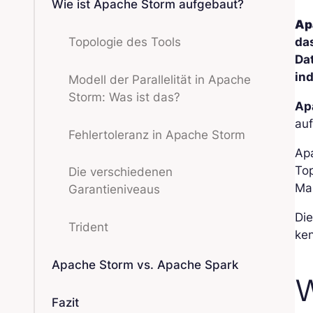
Wie ist Apache Storm aufgebaut?
Ap
Topologie des Tools
da
Da
in
Modell der Parallelität in Apache
Storm: Was ist das?
Ap
au
Fehlertoleranz in Apache Storm
Apa
Top
Die verschiedenen
Man
Garantieniveaus
Die
Trident
ken
Apache Storm vs. Apache Spark
W
Fazit