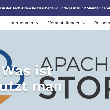
um in der Tech-Branche zu arbeiten? Finde es in nur 2 Minuten hera
Unternehmen
Veranstaltungen
Ressou
Was ist
utzt man