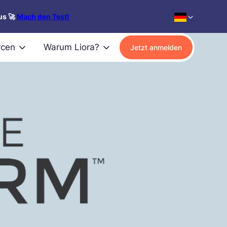
us 🚀
Mach den Test!
rcen
Warum Liora?
Jetzt anmelden