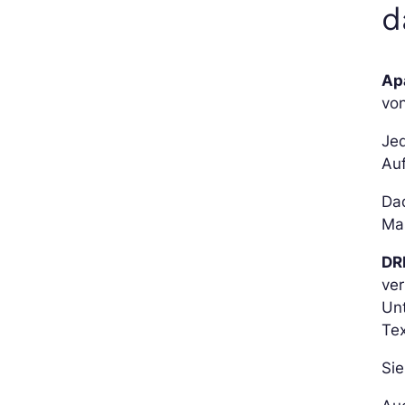
d
Ap
von
Jed
Au
Dad
Mas
DR
ver
Unt
Tex
Sie