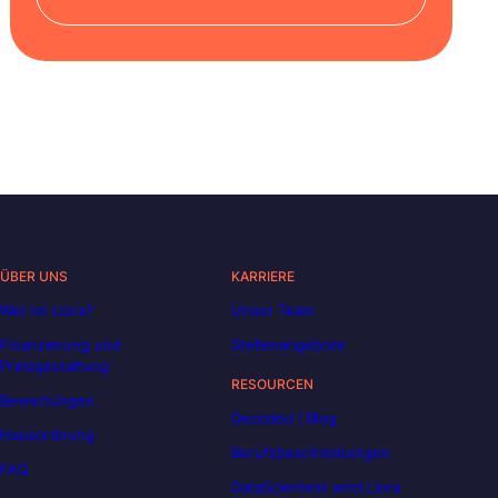
ÜBER UNS
KARRIERE
Wer ist Liora?
Unser Team
Finanzierung und
Stellenangebote
Preisgestaltung
RESOURCEN
Bewertungen
Decoded | Blog
Hausordnung
Berufsbeschreibungen
FAQ
DataScientest wird Liora